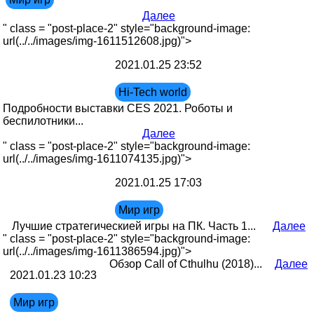
Далее
" class = "post-place-2" style="background-image:
url(../../images/img-1611512608.jpg)">
2021.01.25 23:52
Hi-Tech world
Подробности выставки CES 2021. Роботы и
беспилотники...
Далее
" class = "post-place-2" style="background-image:
url(../../images/img-1611074135.jpg)">
2021.01.25 17:03
Мир игр
Лучшие стратегическией игры на ПК. Часть 1...
Далее
" class = "post-place-2" style="background-image:
url(../../images/img-1611386594.jpg)">
Обзор Call of Cthulhu (2018)...
Далее
2021.01.23 10:23
Мир игр