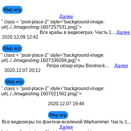
Мир игр
Далее
" class = "post-place-2" style="background-image:
url(../../images/img-1607257531.png)">
Все крабы в видеоиграх. Часть 1...
Далее
2020.12.09 12:42
Мир игр
" class = "post-place-2" style="background-image:
url(../../images/img-1607339269.jpg)">
Ретро обзор игры Bioshock...
Далее
2020.12.07 20:12
Мир игр
" class = "post-place-2" style="background-image:
url(../../images/img-1607021562.png)">
2020.12.07 19:46
Мир игр
Все видеоигры по фэнтези-вселеной Warhammer. Часть 1...
Далее