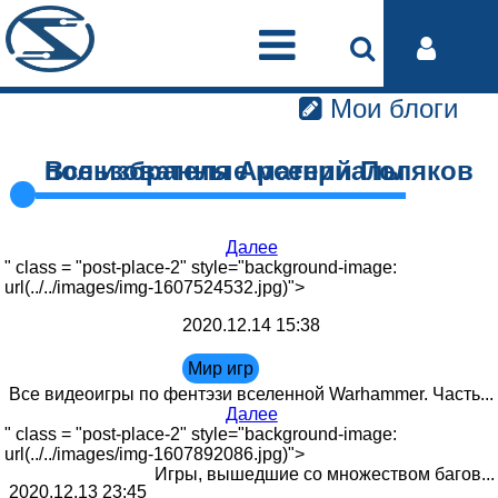
Мои блоги
Все избранные материалы пользователя Арсений Поляков
Далее
" class = "post-place-2" style="background-image:
url(../../images/img-1607524532.jpg)">
2020.12.14 15:38
Мир игр
Все видеоигры по фентэзи вселенной Warhammer. Часть...
Далее
" class = "post-place-2" style="background-image:
url(../../images/img-1607892086.jpg)">
Игры, вышедшие со множеством багов...
2020.12.13 23:45