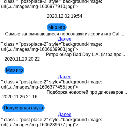
" class = "post-place-2" style="background-image:
url(../../images/img-1606977910.jpg)">
2020.12.02 19:54
Мир игр
Самые запоминающиеся персонажи из серии игр Call...
Далее
" class = "post-place-2" style="background-image:
url(../../images/img-1606639903.jpg)">
Ретро обзор Bad Day L.A. (Игра про...
2020.11.29 20:22
Мир игр
Далее
" class = "post-place-2" style="background-image:
url(../../images/img-1606377455.jpg)">
Подборка новостей про динозавров...
2020.11.26 21:16
Популярная наука
Далее
" class = "post-place-2" style="background-image:
url(../../images/img-1606239677.jpg)">