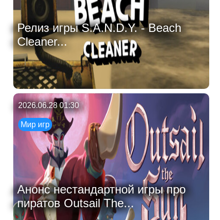
Релиз игры S.A.N.D.Y. - Beach
Cleaner...
2026.06.28 01:30
Мир игр
Анонс нестандартной игры про
пиратов Outsail The...