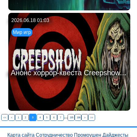
2026.06.18 01:03
Мир игр
Анонс хоррор-квеста Creepshow...
...
<<
<
1
2
3
4
5
6
7
195
196
>
>>
Карта сайта
Сотрудничество
Промоушен
Дайджесты