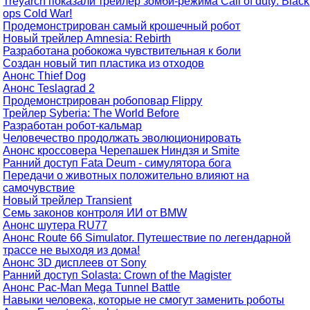
Treyarch показали трейлер зомби-режима Call of duty: Black
ops Cold War!
Продемонстрирован самый крошечный робот
Новый трейлер Amnesia: Rebirth
Разработана робокожа чувствительная к боли
Создан новый тип пластика из отходов
Анонс Thief Dog
Анонс Teslagrad 2
Продемонстрирован робоповар Flippy
Трейлер Syberia: The World Before
Разработан робот-кальмар
Человечество продолжать эволюционировать
Анонс кроссовера Черепашек Ниндзя и Smite
Ранний доступ Fata Deum - симулятора бога
Передачи о животных положительно влияют на
самочувствие
Новый трейлер Transient
Семь законов контроля ИИ от BMW
Анонс шутера RU77
Анонс Route 66 Simulator. Путешествие по легендарной
трассе не выходя из дома!
Анонс 3D дисплеев от Sony
Ранний доступ Solasta: Crown of the Magister
Анонс Pac-Man Mega Tunnel Battle
Навыки человека, которые не смогут заменить роботы