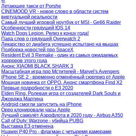
4!
Летающее такси от Porshe
CINEMOOD VR - новое слово в области систем
виртуальной реальности
Самый лучший игровой ноутбук от MSI - Ge66 Raider
Особенности грядущей IOS 14
Watch Dogs Legion. Релиз к концу года!
Пара слов о грядущей Overwatch 2
Лекарство от диабета успешно испытано на мышах
Подборка новостей про SpaceX
Resident Evil 3 Remake - один из самых ожидаемых
хорроров этого года
Анонс XIAOMI BLACK SHARK 3
Масштабная игра про Мстителей - Marvel's Avengers
iPhone SE 2 - временно отменённый сюрприз от Apple
Мощная новинка от OPPO. Анонс смартфона Find X2
Первые подробности о E3 2020
Elden Ring. Ролевая игра от создателей Dark Souls и
Джорджа Мартина
Android смогли запустить на iPhone
Oppo клонировали часы Apple
Лучший самолёт Аэрофлота в 2020 году - Airbus A350
Call of Duty: Warzone - убийца PUBG
Выставка E3 отменена
Huawei P40 Pro - флагман с четыремя камерами