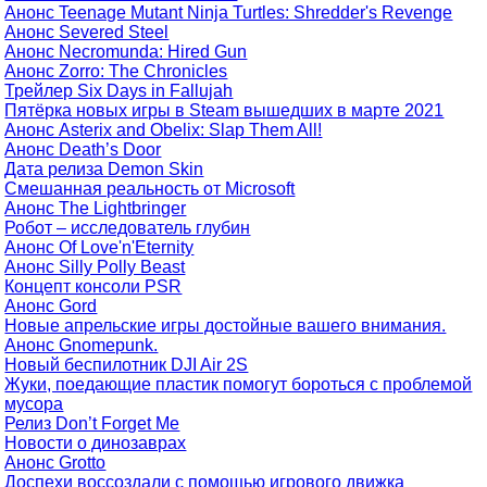
Анонс Teenage Mutant Ninja Turtles: Shredder's Revenge
Анонс Severed Steel
Анонс Necromunda: Hired Gun
Анонс Zorro: The Chronicles
Трейлер Six Days in Fallujah
Пятёрка новых игры в Steam вышедших в марте 2021
Анонс Asterix and Obelix: Slap Them All!
Анонс Death’s Door
Дата релиза Demon Skin
Смешанная реальность от Microsoft
Анонс The Lightbringer
Робот – исследователь глубин
Анонс Of Love'n'Eternity
Анонс Silly Polly Beast
Концепт консоли PSR
Анонс Gord
Новые апрельские игры достойные вашего внимания.
Анонс Gnomepunk.
Новый беспилотник DJI Air 2S
Жуки, поедающие пластик помогут бороться с проблемой
мусора
Релиз Don’t Forget Me
Новости о динозаврах
Анонс Grotto
Доспехи воссоздали с помощью игрового движка