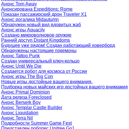
Анонс Torn Away
Анонсирована Expeditions: Rome
Показан пассажирский дрон Traveler X1
Анонс рогалика Midautumn
Обнаружен новый вид ядовитых жаб
Анонс игры Aquacity
Создано микроволновое оружие
Ранний доступ Distant Kingdoms
Будущее уже рядом! Создан работающий ховерборд
Обнаружены настоящие покемоны
Анонс Tattoo Punk
Создан универсальный ключ-кольцо
Анонс Until We Die
Создается робот для космоса от России
Анонс игры The Big Con
Новые игры достойные вашего внимания.
Подборка новых майских игр достойных вашего внимамия
Анонс Primal Dominion
Дата релиза Foreclosed
Анонс Berserk Boy
Анонс Templar Castle Builder
Анонс Liquidation
Анонс Terra Nil
Подробности Summer Game Fest
Представлен робопес Unitree Go1