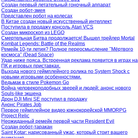
Создан первый летательный гоночный аппарат
Создан робот-змея
Представлен робот на колесах
В Китае создан новый искусственный интеллект
Поступила в продажу консоль Atari VCS
Создан микроскоп из LEGO
Смертельная Битва продолжается! Вышел трейлер Mortal
Kombat Legends: Battle of the Realms
Ремейк 10-ти летия? Полное переосмысление "Мёртвого
космоса" (Dead Space)
Удар ниже пояса. Встроенная реклама появится в играх на
ПК и игровых приставках.
Выхода нового геймплейного ролика по System Shock с
новыми игровыми особенностями.
Ведьмак в стиле Pokemon Go
Война человекоподобных зверей и людей: анонс нового
Souls-like экшена
Дрон DJI Mini SE поступил в продажу
Анонс Pirates Job
Первое геймплейное видео южнокорейской MMORPG
Project Relic
Неожиданный ремейк первой части Resident Evil
Создан робот-таракан
Saint Kotar: нарисованный ужас, который стоит вашего
внимания