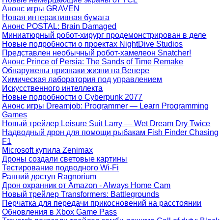
Анонс игры GRAVEN
Новая интерактивная бумага
Анонс POSTAL: Brain Damaged
Миниатюрный робот-хирург продемонстрирован в деле
Новые подробности о проектах NightDive Studios
Представлен необычный робот-хамелеон Snatcher!
Анонс Prince of Persia: The Sands of Time Remake
Обнаружены признаки жизни на Венере
Химическая лаборатория под управлением
Искусственного интеллекта
Новые подробности о Cyberpunk 2077
Анонс игры Dreamjob: Programmer — Learn Programming
Games
Новый трейлер Leisure Suit Larry — Wet Dream Dry Twice
Надводный дрон для помощи рыбакам Fish Finder Chasing
F1
Microsoft купила Zenimax
Дроны создали световые картины
Тестирование подводного Wi-Fi
Ранний доступ Ragnorium
Дрон охранник от Amazon - Always Home Cam
Новый трейлер Transformers: Battlegrounds
Перчатка для передачи прикосновений на расстоянии
Обновления в Xbox Game Pass