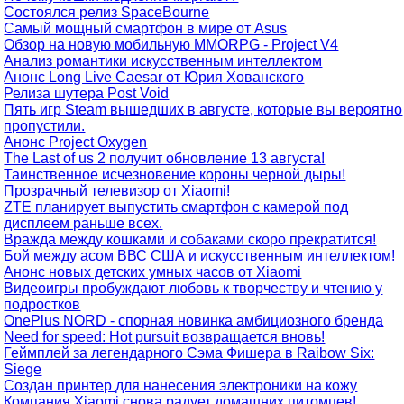
Состоялся релиз SpaceBourne
Самый мощный смартфон в мире от Asus
Обзор на новую мобильную MMORPG - Project V4
Анализ романтики искусственным интеллектом
Анонс Long Live Caesar от Юрия Хованского
Релиза шутера Post Void
Пять игр Steam вышедших в августе, которые вы вероятно
пропустили.
Анонс Project Oxygen
The Last of us 2 получит обновление 13 августа!
Таинственное исчезновение короны черной дыры!
Прозрачный телевизор от Xiaomi!
ZTE планирует выпустить смартфон с камерой под
дисплеем раньше всех.
Вражда между кошками и собаками скоро прекратится!
Бой между асом ВВС США и искусственным интеллектом!
Анонс новых детских умных часов от Xiaomi
Видеоигры пробуждают любовь к творчеству и чтению у
подростков
OnePlus NORD - спорная новинка амбициозного бренда
Need for speed: Hot pursuit возвращается вновь!
Геймплей за легендарного Сэма Фишера в Raibow Six:
Siege
Создан принтер для нанесения электроники на кожу
Компания Xiaomi снова радует домашних питомцев!