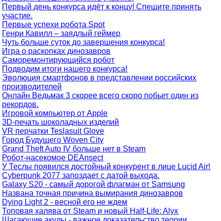
Первый день конкурса идёт к концу! Спешите принять
участие.
Первые успехи робота Spot
Генри Кавилл – заядлый геймер
Чуть больше суток до завершения конкурса!
Игра о раскопках динозавров
Саморемонтирующийся робот
Подводим итоги нашего конкурса!
Эволюция смартфонов в представлении российских
производителей
Онлайн Ведьмак 3 скорее всего скоро побьет один из
рекордов.
Игровой компьютер от Apple
3D-печать шоколадных изделий
VR перчатки Teslasuit Glove
Город Будущего Woven City
Grand Theft Auto IV больше нет в Steam
Робот-насекомое DEAnsect
У Теслы появился достойный конкурент в лице Lucid Air!
Cyberpunk 2077 запоздает с датой выхода.
Galaxy S20 - самый дорогой флагман от Samsung
Названа точная причина вымирания динозавров
Dying Light 2 - весной его не ждем
Топовая халява от Steam и новый Half-Life: Alyx
Шагающие акулы - важное доказательство теории