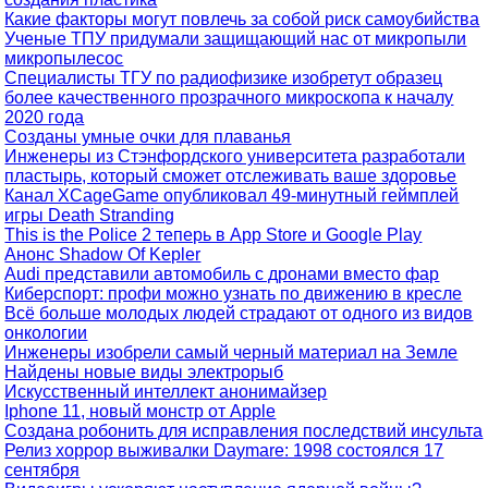
Какие факторы могут повлечь за собой риск самоубийства
Ученые ТПУ придумали защищающий нас от микропыли
микропылесос
Специалисты ТГУ по радиофизике изобретут образец
более качественного прозрачного микроскопа к началу
2020 года
Созданы умные очки для плаванья
Инженеры из Стэнфордского университета разработали
пластырь, который сможет отслеживать ваше здоровье
Канал XCageGame опубликовал 49-минутный геймплей
игры Death Stranding
This is the Police 2 теперь в App Store и Google Play
Анонс Shadow Of Kepler
Audi представили автомобиль с дронами вместо фар
Киберспорт: профи можно узнать по движению в кресле
Всё больше молодых людей страдают от одного из видов
онкологии
Инженеры изобрели самый черный материал на Земле
Найдены новые виды электрорыб
Искусственный интеллект анонимайзер
Iphone 11, новый монстр от Apple
Создана робонить для исправления последствий инсульта
Релиз хоррор выживалки Daymare: 1998 состоялся 17
сентября