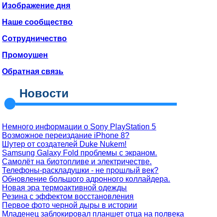
Изображение дня
Наше сообщество
Сотрудничество
Промоушен
Обратная связь
Новости
Немного информации о Sony PlayStation 5
Возможное переиздание iPhone 8?
Шутер от создателей Duke Nukem!
Samsung Galaxy Fold проблемы с экраном.
Самолёт на биотопливе и электричестве.
Телефоны-раскладушки - не прошлый век?
Обновление большого адронного коллайдера.
Новая эра термоактивной одежды
Резина с эффектом восстановления
Первое фото черной дыры в истории
Младенец заблокировал планшет отца на полвека