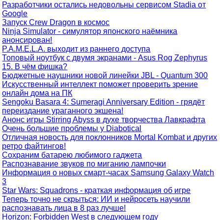
Разработчики остались недовольны сервисом Stadia от
Google
Запуск Crew Dragon в космос
Ninja Simulator - симулятор японского наёмника
анонсирован!
P.A.M.E.L.A. выходит из раннего доступа
Топовый ноутбук с двумя экранами - Asus Rog Zephyrus
15. В чём фишка?
Бюджетные наушники новой линейки JBL - Quantum 300
Искусственный интеллект поможет проверить зрение
онлайн дома на ПК
Sengoku Basara 4: Sumeragi Anniversary Edition - грядёт
переиздание ураганного экшена!
Анонс игры Stirring Abyss в духе творчества Лавкрафта
Очень большие проблемы у Diabotical
Отличная новость для поклонников Mortal Kombat и других
ретро файтингов!
Сохраним батарею любимого гаджета
Распознавание звуков по миганию лампочки
Информация о новых смарт-часах Samsung Galaxy Watch
3
Star Wars: Squadrons - краткая информация об игре
Теперь точно не скрыться: ИИ и нейросеть научили
распознавать лица в 8 раз лучше!
Horizon: Forbidden West в следующем году