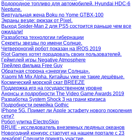
Водородное топливо для автомобилей. Hyundai HDC-6
Neptune.
Виртуальная жена Boku no Yome GTBX-100
Экраны везде: рюкзак от Pixel.
Выход Spider-Man 2 для PS5 состоится раньше чем все
ожидали!
Разработка технологии гибернации
Секреты звезды по имени Солнце.
Четвероногий робот показан на IROS 2019
Riot Games хотят порадовать своих пользователей.
Геймплей игры Negative Atmosphere
Трейлер фильма Free Guy
Обратная сторона «энергии Солнца».
Xiaomi Mi Mix Alpha. Китайцы уже не такие дешёвые.
Космический морской скат BREEZE
Поддержка игр на государственном уровне
Анонсы и подробности The Video Game Awards 2019
Разработка System Shock 3 на грани кризиса
Подробности ремейка Gothic
IPhone 5G. Примет ли Apple эстафету нового поколения
сети?
Робот-улитка ElectroSkin
BRUIE - исследователь внеземных ледяных океанов
Новогодний конкурс стартует на нашем портале с 23
декабря! Спешите принять участие.