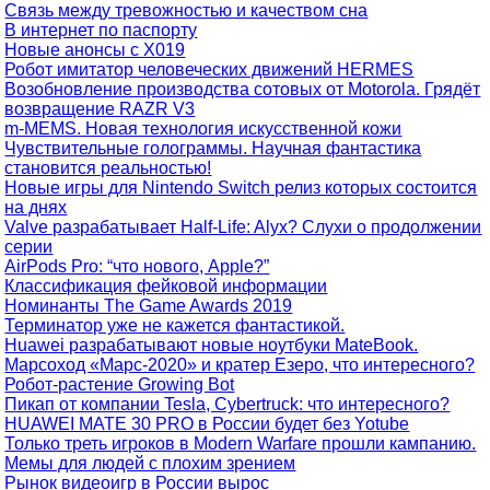
Связь между тревожностью и качеством сна
В интернет по паспорту
Новые анонсы с X019
Робот имитатор человеческих движений HERMES
Возобновление производства сотовых от Motorola. Грядёт
возвращение RAZR V3
m-MEMS. Новая технология искусственной кожи
Чувствительные голограммы. Научная фантастика
становится реальностью!
Новые игры для Nintendo Switch релиз которых состоится
на днях
Valve разрабатывает Half-Life: Alyx? Слухи о продолжении
серии
AirPods Pro: “что нового, Apple?”
Классификация фейковой информации
Номинанты The Game Awards 2019
Терминатор уже не кажется фантастикой.
Huawei разрабатывают новые ноутбуки MateBook.
Марсоход «Марс-2020» и кратер Езеро, что интересного?
Робот-растение Growing Bot
Пикап от компании Tesla, Cybertruck: что интересного?
HUAWEI MATE 30 PRO в России будет без Yotube
Только треть игроков в Modern Warfare прошли кампанию.
Мемы для людей с плохим зрением
Рынок видеоигр в России вырос