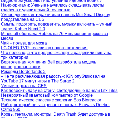
Видеоигры ускоряют наступление ядерной войны?
Нано-оригами: Ученые научились складывать листы
графена с удивительной точностью
Умное дерево: интерактивная панель Mui Smart Display
представлена на CES
Смыть, подогреть, подсветить, музыку включить – умный
туалет Kohler Numi 2.0
Minecraft обогнала Roblox на 76 миллионов игроков за
месяц
Чай – польза для мозга
LG OLED TVR: телевизор нового поколения
Что полезно, а что вредно: эксперты разделили пищу на
три категории
Вертолетная компания Bell разработала модель
конвертоплан-такси
Рекорды Borderlands 3
«Не та расчленяющая радость»: IGN опубликовал на
YouTube 17 минут игры в The Surge 2
Умные зеркала на CES
Как повесить лаву на стену: светодиодные панели Lifx Tiles
Невероятный квантовый компьютер от Google
Технологическое спасение экологии Eos Bioreactor
Робот, который не застревает в носках: Ecovacs Deebot
Ozmo 960
Кровь, тентакли, монстры: Death Trash будет доступна в