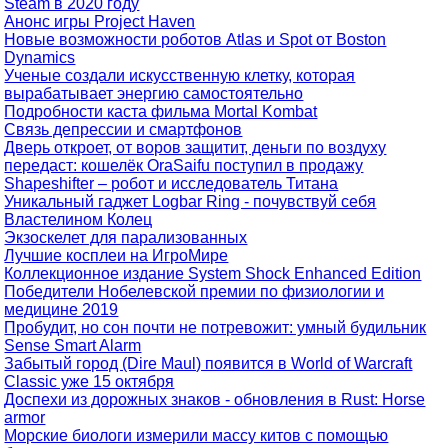
Steam в 2020 году
Анонс игры Project Haven
Новые возможности роботов Atlas и Spot от Boston
Dynamics
Ученые создали искусственную клетку, которая
вырабатывает энергию самостоятельно
Подробности каста фильма Mortal Kombat
Связь депрессии и смартфонов
Дверь откроет, от воров защитит, деньги по воздуху
передаст: кошелёк OraSaifu поступил в продажу
Shapeshifter – робот и исследователь Титана
Уникальный гаджет Logbar Ring - почувствуй себя
Властелином Колец
Экзоскелет для парализованных
Лучшие косплеи на ИгроМире
Коллекционное издание System Shock Enhanced Edition
Победители Нобелевской премии по физиологии и
медицине 2019
Пробудит, но сон почти не потревожит: умный будильник
Sense Smart Alarm
Забытый город (Dire Maul) появится в World of Warcraft
Classic уже 15 октября
Доспехи из дорожных знаков - обновления в Rust: Horse
armor
Морские биологи измерили массу китов с помощью