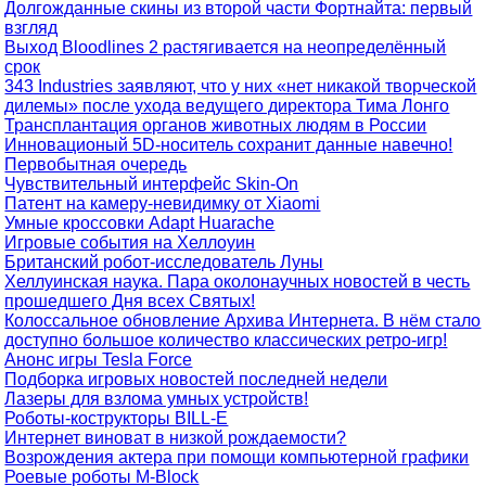
Долгожданные скины из второй части Фортнайта: первый
взгляд
Выход Bloodlines 2 растягивается на неопределённый
срок
343 Industries заявляют, что у них «нет никакой творческой
дилемы» после ухода ведущего директора Тима Лонго
Трансплантация органов животных людям в России
Инновационый 5D-носитель сохранит данные навечно!
Первобытная очередь
Чувствительный интерфейс Skin-On
Патент на камеру-невидимку от Xiaomi
Умные кроссовки Adapt Huarache
Игровые события на Хеллоуин
Британский робот-исследователь Луны
Хеллуинская наука. Пара околонаучных новостей в честь
прошедшего Дня всех Святых!
Колоссальное обновление Архива Интернета. В нём стало
доступно большое количество классических ретро-игр!
Анонс игры Tesla Force
Подборка игровых новостей последней недели
Лазеры для взлома умных устройств!
Роботы-кострукторы BILL-E
Интернет виноват в низкой рождаемости?
Возрождения актера при помощи компьютерной графики
Роевые роботы M-Block