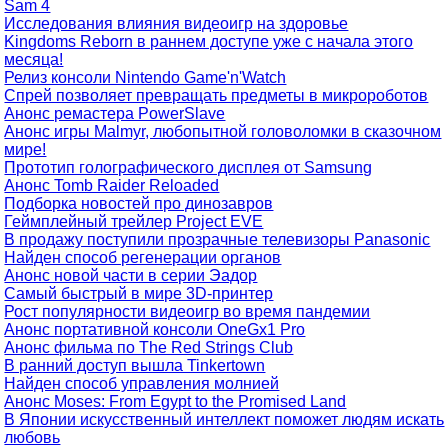
Sam 4
Исследования влияния видеоигр на здоровье
Kingdoms Reborn в раннем доступе уже с начала этого
месяца!
Релиз консоли Nintendo Game'n'Watch
Спрей позволяет превращать предметы в микророботов
Анонс ремастера PowerSlave
Анонс игры Malmyr, любопытной головоломки в сказочном
мире!
Прототип голографического дисплея от Samsung
Анонс Tomb Raider Reloaded
Подборка новостей про динозавров
Геймплейный трейлер Project EVE
В продажу поступили прозрачные телевизоры Panasonic
Найден способ регенерации органов
Анонс новой части в серии Эадор
Самый быстрый в мире 3D-принтер
Рост популярности видеоигр во время пандемии
Анонс портативной консоли OneGx1 Pro
Анонс фильма по The Red Strings Club
В ранний доступ вышла Tinkertown
Найден способ управления молнией
Анонс Moses: From Egypt to the Promised Land
В Японии искусственный интеллект поможет людям искать
любовь