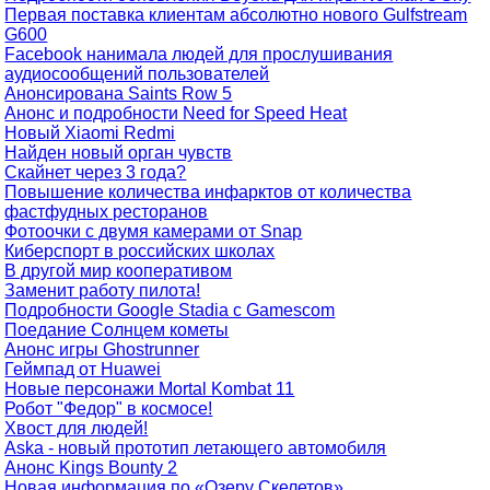
Первая поставка клиентам абсолютно нового Gulfstream
G600
Facebook нанимала людей для прослушивания
аудиосообщений пользователей
Анонсирована Saints Row 5
Анонс и подробности Need for Speed Heat
Новый Xiaomi Redmi
Найден новый орган чувств
Скайнет через 3 года?
Повышение количества инфарктов от количества
фастфудных ресторанов
Фотоочки с двумя камерами от Snap
Киберспорт в российских школах
В другой мир кооперативом
Заменит работу пилота!
Подробности Google Stadia c Gamescom
Поедание Солнцем кометы
Анонс игры Ghostrunner
Геймпад от Huawei
Новые персонажи Mortal Kombat 11
Робот "Федор" в космосе!
Хвост для людей!
Aska - новый прототип летающего автомобиля
Анонс Kings Bounty 2
Новая информация по «Озеру Скелетов»