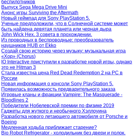
беспилотников
Выпуск Sega Mega Drive Mini
Анонс игры Surviving the Aftermath
Новый геймпад для Sony PlayStation 5.
Ученые предположили, что в Солнечной системе может
быть найдена девятая планета или черная дыра
John Wick Hex. 3 совета в прохождении.
Из проводных в беспроводные: преобразователь
наушников HUB от Ekko
Создай свою историю через музыку: музыкальная игра
«Хор» (Chorus)
IO Interactive приступили к разработке новой игры, однако
это не Hitman 3
Стала известна цена Red Dead Redemption 2 на РС в
России
Новая информация о консоли Sony PlayStation 5.
Появилась возможность предварительного заказа
Игровые кланы и фракции Vampire: The Masquerade -
Bloodlines 2
Победители Нобелевской премии по физике 2019
Гаджеты для жуткого и необычного Хэллоуина
Разработка нового летающего автомобиля от Porsche и
Boeing
Медленная ходьба приближает старение?
Bio Robot Refrigerator - холодильник без двери и полок.