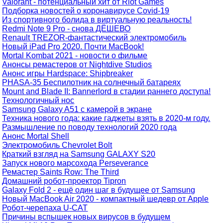
Valorant - потенциальный хит от Riot Games
Подборка новостей о коронавирусе Covid-19
Из спортивного болида в виртуальную реальность!
Redmi Note 9 Pro - снова ДЁШЕВО
Renault TREZOR-фантастический электромобиль
Новый iPad Pro 2020. Почти MacBook!
Mortal Kombat 2021 - новости о фильме
Анонсы ремастеров от Nightdive Studios
Анонс игры Hardspace: Shipbreaker
PHASA-35 Беспилотник на солнечный батареях
Mount and Blade II: Bannerlord в стадии раннего доступа!
Технологичный нос
Samsung Galaxy A51 с камерой в экране
Техника нового года: какие гаджеты взять в 2020-м году.
Размышление по поводу технологий 2020 года
Анонс Mortal Shell
Электромобиль Chevrolet Bolt
Краткий взгляд на Samsung GALAXY S20
Запуск нового марсохода Perseverance
Ремастер Saints Row: The Third
Домашний робот-проектор Tipron
Galaxy Fold 2 - ещё один шаг в будущее от Samsung
Новый MacBook Air 2020 - компактный шедевр от Apple
Робот-черепаха U-CAT
Причины вспышек новых вирусов в будущем