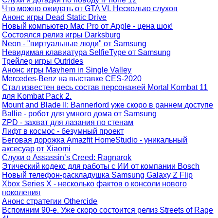
Что можно ожидать от GTA VI. Несколько слухов
Aнонс игры Dead Static Drive
Новый компьютер Mac Pro от Apple - цена шок!
Состоялся релиз игры Darksburg
Neon - "виртуальные люди" от Samsung
Невидимая клавиатура SelfieType от Samsung
Трейлер игры Outrides
Анонс игры Mayhem in Single Valley
Mercedes-Benz на выставке CES-2020
Стал известен весь состав персонажей Mortal Kombat 11
для Kombat Pack 2.
Mount and Blade II: Bannerlord уже скоро в раннем доступе
Ballie - робот для умного дома от Samsung
ZPD - захват для лазания по стенам
Лифт в космос - безумный проект
Беговая дорожка Amazfit HomeStudio - уникальный
аксесуар от Xiaomi
Слухи о Assassin’s Creed: Ragnarok
Этический кодекс для работы с ИИ от компании Bosch
Новый телефон-раскладушка Samsung Galaxy Z Flip
Xbox Series X - несколько фактов о консоли нового
поколения
Анонс стратегии Othercide
Вспомним 90-е. Уже скоро состоится релиз Streets of Rage