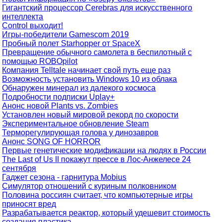
Гигантский процессор Cerebras для искусственного
интеллекта
Control выходит!
Игры-победители Gamescom 2019
Пробный полет Starhopper от SpaceX
Превращение обычного самолета в беспилотный с
помощью ROBOpilot
Компания Telltale начинает свой путь еще раз
Возможность установить Windows 10 из облака
Обнаружен минерал из далекого космоса
Подробности подписки Uplay+
Анонс новой Plants vs. Zombies
Установлен новый мировой рекорд по скорости
Экспериментальное обновление Steam
Терморегулирующая голова у динозавров
Анонс SONG OF HORROR
Первые генетические модификации на людях в России
The Last of Us II покажут прессе в Лос-Анжелесе 24
сентября
Гаджет сезона - гарнитура Mobius
Симулятор отношений с куриным полковником
Половина россиян считает, что компьютерные игры
приносят вред
Разрабатывается реактор, который удешевит стоимость
создания пластика