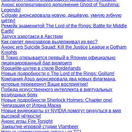
Анонс кооперативного дополнения Ghost of Tsushima:
Legends!
Colgate анонсировала новую, дешёвую, умную зубную
щётку!
Ремейк знаменитой The Lord of the Rings: Battle for Middle
Earth!
Запуск аэротакси в Австрии
Как скелет динозавров выдерживал их вес?
Анонс игр Suicide Squad: Kill the Justice League и Gotham
Knights
В Токио открывается первый в Японии официально
лицензированный бар видеоигр
Roguelite-шутер в стиле Borderlands
Новые подробности о The Lord of the Rings: Gollum!
Компания Asus анонсировала два новых флагмана,
которые перевернут Ваше восприятие!
Победа искусственного интеллекта в виртуальных
воздушных боях
Новые подробности Sherlock Holmes: Chapter one!
Чипизация от Илона Маска
Новые видеокарты от NVIDIA помогут окунуться в мир
высокой чёткости!
Анонс игры Fire Tonight
Закрытие игровой студии Vlambeer
Новые немерцающие экраны от TCL