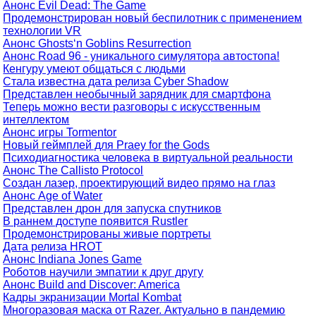
Анонс Evil Dead: The Game
Продемонстрирован новый беспилотник с применением
технологии VR
Анонс Ghosts‘n Goblins Resurrection
Анонс Road 96 - уникального симулятора автостопа!
Кенгуру умеют общаться с людьми
Стала известна дата релиза Cyber Shadow
Представлен необычный зарядник для смартфона
Теперь можно вести разговоры с искусственным
интеллектом
Анонс игры Tormentor
Новый геймплей для Praey for the Gods
Психодиагностика человека в виртуальной реальности
Анонс The Callisto Protocol
Создан лазер, проектирующий видео прямо на глаз
Анонс Age of Water
Представлен дрон для запуска спутников
В раннем доступе появится Rustler
Продемонстрированы живые портреты
Дата релиза HROT
Анонс Indiana Jones Game
Роботов научили эмпатии к друг другу
Анонс Build and Discover: America
Кадры экранизации Mortal Kombat
Многоразовая маска от Razer. Актуально в пандемию