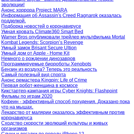
эволюции!
Анонс хоррора Project: MARA
Информация об Assassin's Creed Ragnarok оказалась
подделкой.
Подборка новостей о коронавирусе
Умная кровать Climate360 Smart Bed
Warner Bros опубликовали трейлер мультфильма Mortal
Kombat Legends: Scorpion’s Revenge
Умный замок Brisant Secure Ultion
Умный дом от Apple - Home Kit
Немного о рождении динозавров
Программируемые биороботы Xenobots
Бензин из воздуха? Теперь это реальность
Самый полезный вид спорта
Анонс ремастера Kingpin: Life of Crime
Первая робот-женщина в космосе
Кикстартер-кампания игры Cyber Knights: Flashpoint
Фильмы по играм 2020
Кофеин - эффективный способ похудения. Доказано пока
что на мышах.
Лекарство от малярии оказалось эффективным против
коронавируса
Сходство скорости эволюций культуры и живых
организмов
Слухи и догадки по поводу iPhone 12