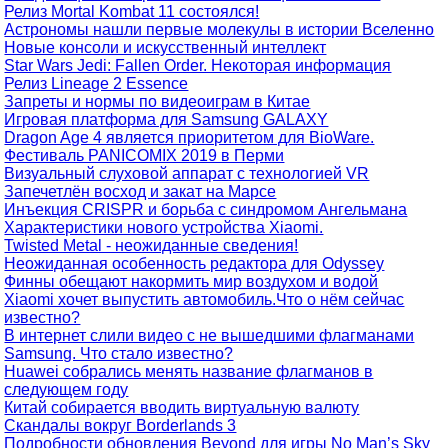
Релиз Mortal Kombat 11 состоялся!
Астрономы нашли первые молекулы в истории Вселенно
Новые консоли и искусственный интеллект
Star Wars Jedi: Fallen Order. Некоторая информация
Релиз Lineage 2 Essence
Запреты и нормы по видеоиграм в Китае
Игровая платформа для Samsung GALAXY
Dragon Age 4 является приоритетом для BioWare.
Фестиваль PANICOMIX 2019 в Перми
Визуальный слуховой аппарат с технологией VR
Запечетлён восход и закат на Марсе
Инъекция CRISPR и борьба с синдромом Ангельмана
Характеристики нового устройства Xiaomi.
Twisted Metal - неожиданные сведения!
Неожиданная особенность редактора для Odyssey
Финны обещают накормить мир воздухом и водой
Xiaomi хочет выпустить автомобиль.Что о нём сейчас
известно?
В интернет слили видео с не вышедшими флагманами
Samsung. Что стало известно?
Huawei собрались менять название флагманов в
следующем году
Китай собирается вводить виртуальную валюту
Скандалы вокруг Borderlands 3
Подробности обновления Beyond для игры No Man’s Sky