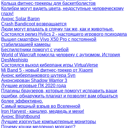
Кольца фитнес-трекеры для баскетболистов
Колибри могут видеть цвета, недоступные человеческому
глазу!
Анонс Solar Baron
Crash Bandicoot возвращается
Люди могут впадать в спячку так же, как и животные.
Состоялся релиз Hylics 2 - настоящего игрового психодела
Вышел смартфон Vivo X50 Pro с постоянной
стабилизацией камеры
Беспилотники помогут с учебой
World of Warcraft помогла человеку с аутизмом. История
DesMephisto
Состоялся выход киберпанк игры VirtuaVerse
Mi Band 5 - новый фитнес-трекер от Xiaomi
Анонс киберпанкового шутера Syn
Анонсирован Shadow Warrior 3
Лучшие игровые ПК 2020 года
Плагины браузеров, которые помогут исправить ваши
ошибки, обнаружить плагиат и позволят вам общаться
более эффективно.
Самый мощный взрыв во Вселенной
Iron Harvest - канцлер, медведь и мехи!
Анонс Blightbound
Лучшие изогнутые компьютерные мониторы
Почему кошки медленно моргают?