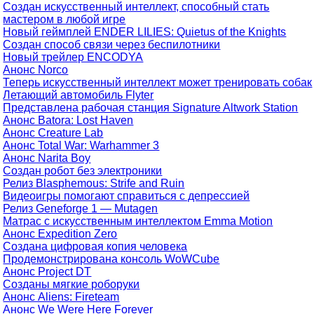
Создан искусственный интеллект, способный стать
мастером в любой игре
Новый геймплей ENDER LILIES: Quietus of the Knights
Создан способ связи через беспилотники
Новый трейлер ENCODYA
Анонс Norco
Теперь искусственный интеллект может тренировать собак
Летающий автомобиль Flyter
Представлена рабочая станция Signature Altwork Station
Анонс Batora: Lost Haven
Анонс Creature Lab
Анонс Total War: Warhammer 3
Анонс Narita Boy
Создан робот без электроники
Релиз Blasphemous: Strife and Ruin
Видеоигры помогают справиться с депрессией
Релиз Geneforge 1 — Mutagen
Матрас с искусственным интеллектом Emma Motion
Анонс Expedition Zero
Создана цифровая копия человека
Продемонстрирована консоль WoWCube
Анонс Project DT
Созданы мягкие роборуки
Анонс Aliens: Fireteam
Анонс We Were Here Forever