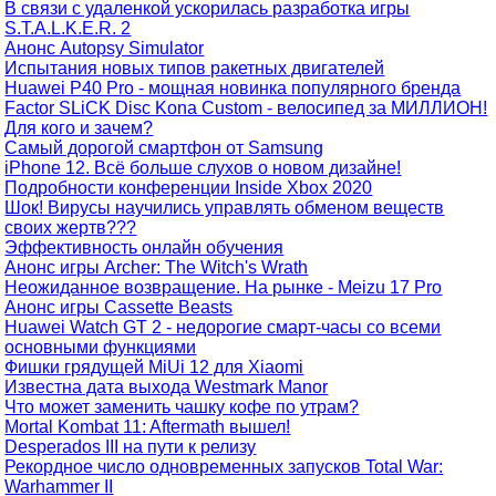
В связи с удаленкой ускорилась разработка игры
S.T.A.L.K.E.R. 2
Анонс Autopsy Simulator
Испытания новых типов ракетных двигателей
Huawei P40 Pro - мощная новинка популярного бренда
Factor SLiCK Disc Kona Custom - велосипед за МИЛЛИОН!
Для кого и зачем?
Самый дорогой смартфон от Samsung
iPhone 12. Всё больше слухов о новом дизайне!
Подробности конференции Inside Xbox 2020
Шок! Вирусы научились управлять обменом веществ
своих жертв???
Эффективность онлайн обучения
Анонс игры Archer: The Witch's Wrath
Неожиданное возвращение. На рынке - Meizu 17 Pro
Анонс игры Cassette Beasts
Huawei Watch GT 2 - недорогие смарт-часы со всеми
основными функциями
Фишки грядущей MiUi 12 для Xiaomi
Известна дата выхода Westmark Manor
Что может заменить чашку кофе по утрам?
Mortal Kombat 11: Aftermath вышел!
Desperados III на пути к релизу
Рекордное число одновременных запусков Total War:
Warhammer II