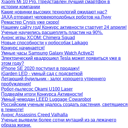
Xiaomi Mi 10 Pro. Представлен лучший смартфон в
истории компании
Какие новинки высоких технологий ожидают нас?
JAXA отправит человекоподобных роботов на Луну
Ремастер Crysis уже скоро!
Нашему сайту год! Конкурс активности стартует 24 апреля!
Ученые научились расщеплять пластик на 90%.
Анонс игры XCOM: Chimera Squad
Новые способности у робособак Laikago
Конкурс начинается!
Умные часы Samsung Galaxy Watch Active2!
Электрический квадроцикл Tesla может появиться уже в
этом году?
iPhone SE 2020 поступил в продажу!
iGarden LED - умный сад с подсветкой
Летающий будильник - залог хорошего утреннего
пробуждения!
Робот-пылесос Okami U100 Laser
Подведём итоги Конкурса Активности!
Умный чемодан LEED Luggage Cowarobot
Российским ученым удалось создать растения, светящиеся
в темноте!
Анонс Assassins Creed Valhalla
Ученые выявили более сотни мутаций из-за лежачего
образа жизни.