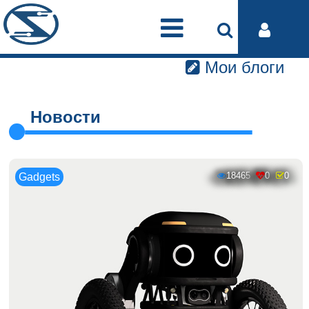
Мои блоги
Новости
18465
0
0
Gadgets