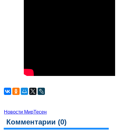
Новости МирТесен
Комментарии (
0
)