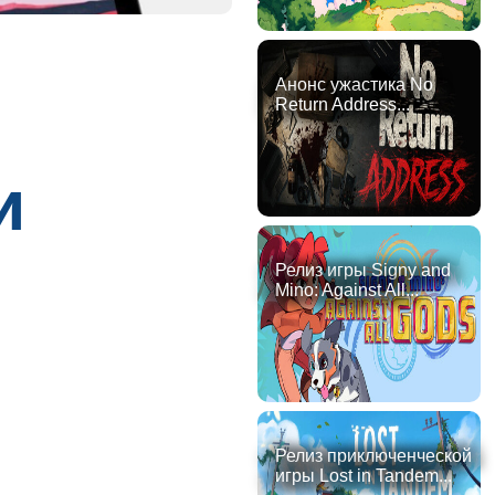
Анонс ужастика No
Return Address...
и
Релиз игры Signy and
Mino: Against All...
Релиз приключенческой
игры Lost in Tandem...