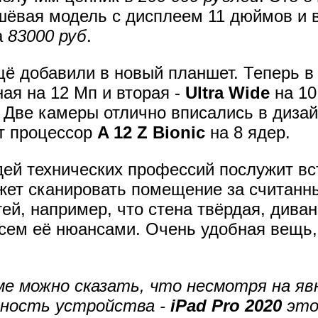
шёвая модель с дисплеем 11 дюймов и 
а
83000 руб
.
щё добавили в новый планшет. Теперь в
ная на 12 Мп и вторая -
Ultra Wide
на 10
Две камеры отлично вписались в дизайн
т процессор
A 12 Z Bionic
на 8 ядер.
ей технических профессий послужит вс
ожет сканировать помещение за считанн
ей, например, что стена твёрдая, дива
всем её нюансами. Очень удобная вещь,
ме можно сказать, что несмотря на яв
нность устройства -
iPad Pro 2020
это