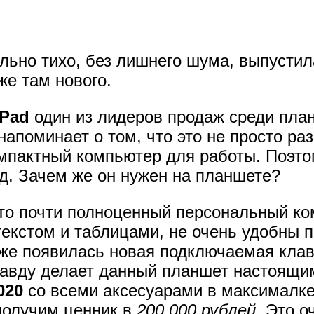
льно тихо, без лишнего шума, выпустил
же там нового.
iPad
один из лидеров продаж среди пла
напоминает о том, что это не просто ра
омпактный компьютер для работы. Поэто
д. Зачем же он нужен на планшете?
то почти полноценный персональный ко
текстом и таблицами, не очень удобны 
кже появилась новая подключаемая клав
вправду делает данный планшет настоящ
020
со всеми аксесуарами в максималке
получим ценник в
200 000 рублей
. Это о