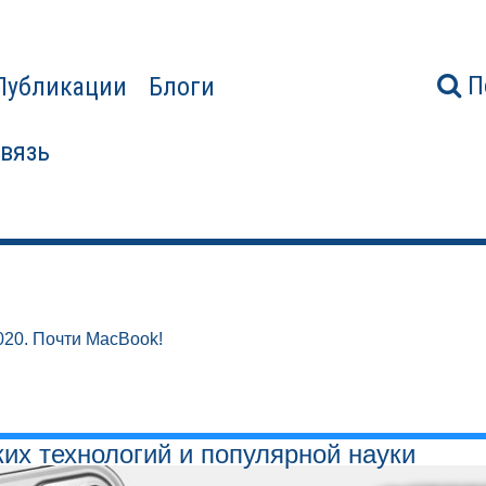
П
Публикации
Блоги
связь
020. Почти MacBook!
ких технологий и популярной науки