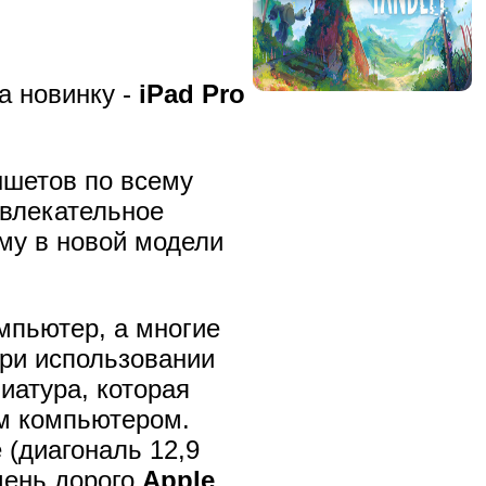
а новинку -
iPad Pro
ншетов по всему
звлекательное
му в новой модели
мпьютер, а многие
при использовании
иатура, которая
им компьютером.
 (диагональ 12,9
чень дорого.
Apple