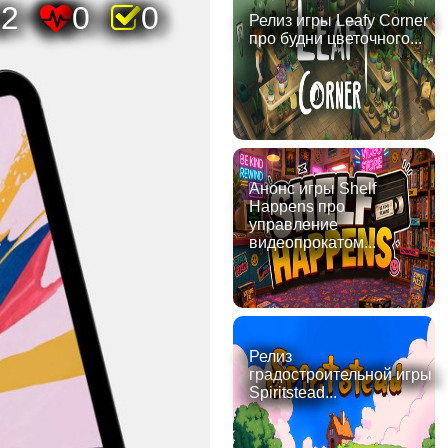
02
0
0
Релиз игры Leafy Corner
про будни цветочного...
Анонс игры Shelf
Happens про
управление
видеопрокатом...
Релиз
градостроительной игры
Spiritstead...