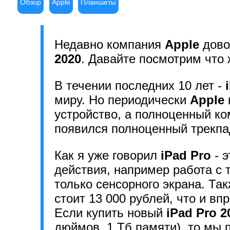
Обзор
Apple
Планшеты
Недавно компания
Apple
дово
2020
. Давайте посмотрим что 
В течении последних 10 лет -
миру. Но периодически
Apple
устройство, а полноценный к
появился полноценный трекпа
Как я уже говорил
iPad Pro
- э
действия, например работа с 
только сенсорного экрана. Та
стоит 13 000 рублей, что и 
Если купить новый
iPad Pro 2
дюймов, 1 Тб памяти), то мы 