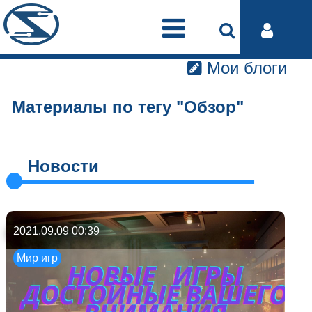
Мои блоги
Материалы по тегу "Обзор"
Новости
2021.09.09 00:39
Мир игр