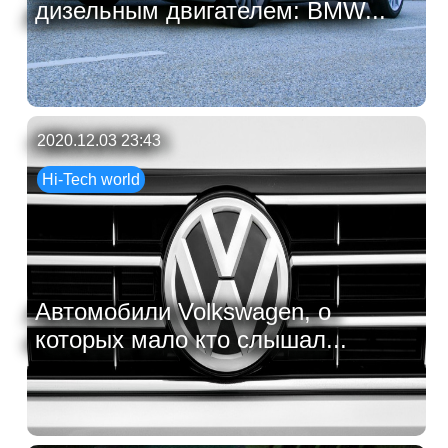
дизельным двигателем: BMW...
2020.12.03 23:43
Hi-Tech world
Автомобили Volkswagen, о
которых мало кто слышал...