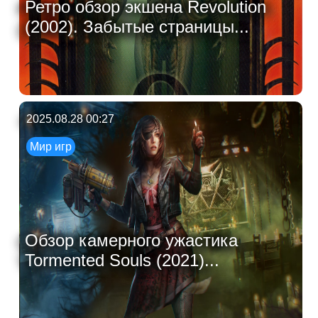
Ретро обзор экшена Revolution
(2002). Забытые страницы...
2025.08.28 00:27
Мир игр
Обзор камерного ужастика
Tormented Souls (2021)...