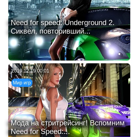
Need for speed: Underground 2.
Сиквел, повторивший...
2019.12.19 00:01
Мир игр
Мода на стритрейсинг! Вспомним
Need for Speed:...