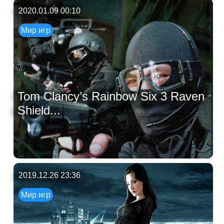
2020.01.09 00:10
Мир игр
Tom Clancy’s Rainbow Six 3 Raven
Shield...
2019.12.26 23:36
Мир игр