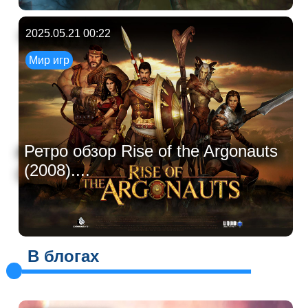
2025.05.21 00:22
Мир игр
Ретро обзор Rise of the Argonauts
(2008)....
В блогах