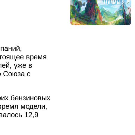
мпаний,
стоящее время
ей, уже в
о Союза с
оих бензиновых
время модели,
валось 12,9