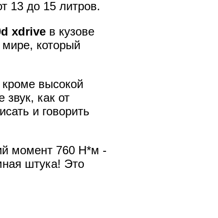
от 13 до 15 литров.
 xdrive
в кузове
мире, который
, кроме высокой
 звук, как от
сать и говорить
й момент 760 Н*м -
мная штука! Это