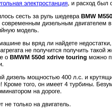
угольная электростанция
, и расход был 
илось сесть за руль шедевра
BMW M550d
 современным дизельным двигателем в 
ийную модель.
й машине вы вряд ли найдете недостатки
 агрегата не получится получить такой же
не о
BMWM 550d xdrive touring
можно пи
и.
 дизель мощностью 400 л.с. и крутящи
! Кроме того, он имеет 4 турбины. Безу
минатором на дороге.
т не только на двигатель.