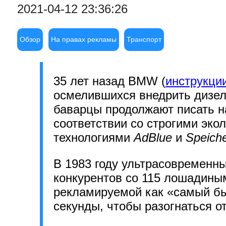
2021-04-12 23:36:26
Обзор
На правах рекламы
Транспорт
35 лет назад BMW (
инструкци
осмелившихся внедрить дизел
баварцы продолжают писать н
соответствии со строгими эко
технологиями
AdBlue
и
Speiche
В 1983 году ультрасовременн
конкурентов со 115 лошадиным
рекламируемой как «самый бы
секунды, чтобы разогнаться от