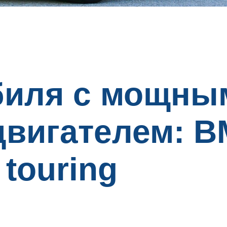
биля с мощны
двигателем: 
 touring