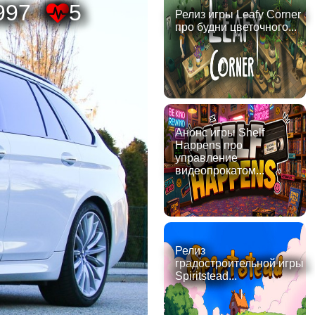
997
5
Релиз игры Leafy Corner
про будни цветочного...
Анонс игры Shelf
Happens про
управление
видеопрокатом...
Релиз
градостроительной игры
Spiritstead...