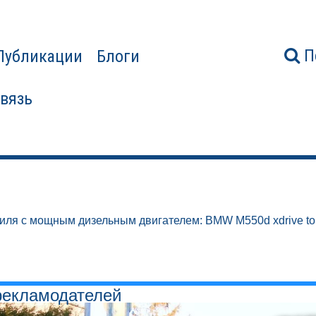
П
Публикации
Блоги
связь
иля с мощным дизельным двигателем: BMW M550d xdrive to
рекламодателей