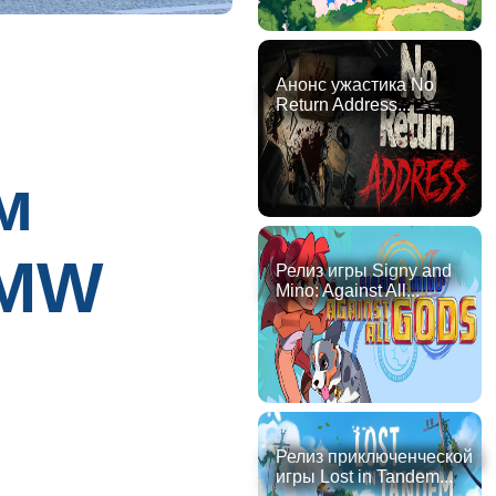
Анонс ужастика No
Return Address...
м
BMW
Релиз игры Signy and
Mino: Against All...
Релиз приключенческой
игры Lost in Tandem...