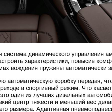
я система динамического управления а
астроить характеристики, повысив комф
мах вождения пружины автоматически з
ую автоматическую коробку передач, чт
реходе в спортивный режим. Что касает
 это один из лучших дизельных автомоб
изкий центр тяжести и меньший вес дел
его размера. Адаптивная пневмоподвес