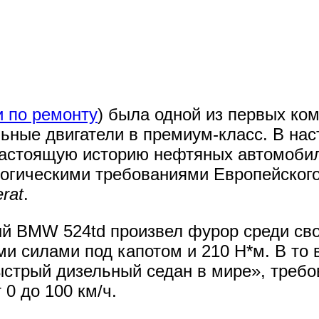
и по ремонту
) была одной из первых ко
ьные двигатели в премиум-класс. В на
астоящую историю нефтяных автомобил
логическими требованиями Европейског
rat
.
ый BMW 524td произвел фурор среди св
и силами под капотом и 210 Н*м. В то 
стрый дизельный седан в мире», требо
 0 до 100 км/ч.