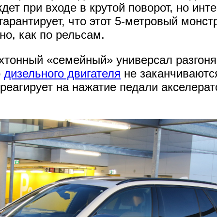
дет при входе в крутой поворот, но инт
арантирует, что этот 5-метровый монстр
но, как по рельсам.
ухтонный «семейный» универсал разгоняе
о
дизельного двигателя
не заканчиваются
реагирует на нажатие педали акселерат