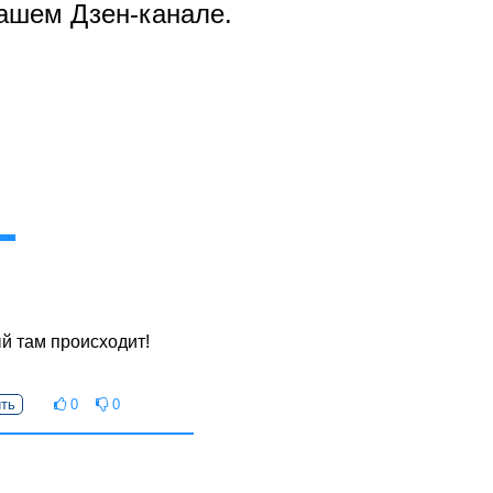
ашем Дзен-канале.
ый там происходит!
ть
0
0