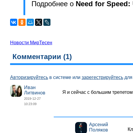
Подробнее о
Need for Speed:
Новости МирТесен
Комментарии (
1
)
Авторизируйтесь
в системе или
зарегестрируйтесь
для 
Иван
Я и сейчас с большим трепетом
Литвинов
2019-12-27
10:23:09
Арсений
Кл
Поляков