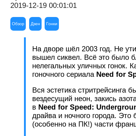
2019-12-19 00:01:01
Обзор
Дзен
Гонки
На дворе шёл 2003 год. Не у
вышел сиквел. Всё это было б
нелегальных уличных гонок. К
гоночного сериала
Need for S
Вся эстетика стритрейсинга б
вездесущий неон, закись азот
в
Need for Speed: Undergrou
драйва и ночного города. Это
(особенно на ПК!) части фра