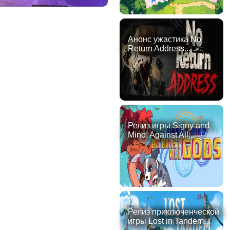
Анонс ужастика No
Return Address...
Релиз игры Signy and
Mino: Against All...
Релиз приключенческой
игры Lost in Tandem...