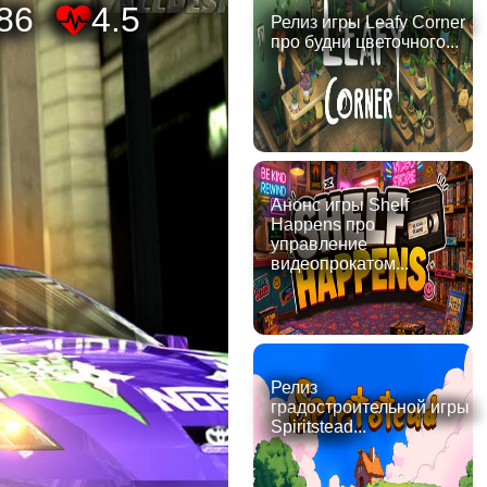
86
4.5
Релиз игры Leafy Corner
про будни цветочного...
Анонс игры Shelf
Happens про
управление
видеопрокатом...
Релиз
градостроительной игры
Spiritstead...