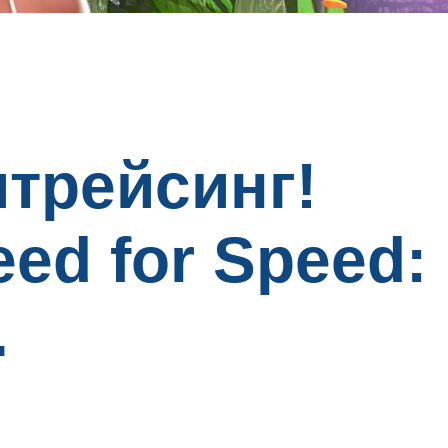
итрейсинг!
ed for Speed:
.