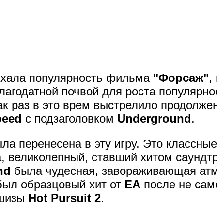
тихала популярность фильма
"Форсаж"
,
лагодатной почвой для роста популярно
ак раз в это врем выстрелило продолже
peed
с подзаголовком
Underground
.
ыла перенесена в эту игру. Это классны
а, великолепный, ставший хитом саундтр
nd
была чудесная, завораживающая атм
 был образцовый хит от
EA
после не сам
ншизы
Hot Pursuit 2
.