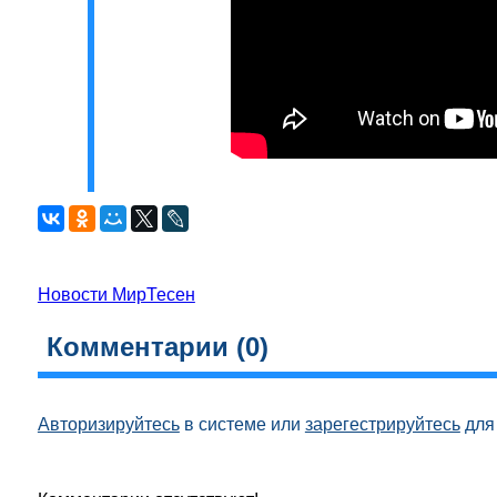
Новости МирТесен
Комментарии (
0
)
Авторизируйтесь
в системе или
зарегестрируйтесь
для 