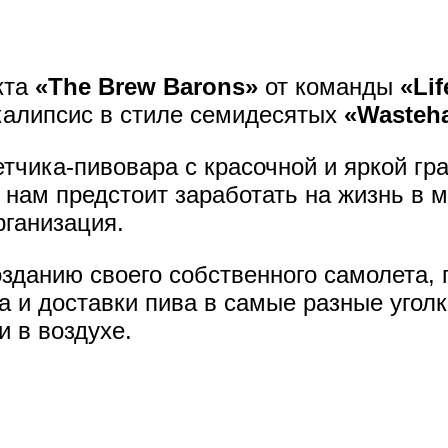
кта
«The Brew Barons»
от команды
«Lif
калипсис в стиле семидесятых
«Wasteh
тчика-пивовара с красочной и яркой гр
нам предстоит заработать на жизнь в м
рганизация.
озданию своего собственного самолета, 
ра и доставки пива в самые разные угол
и в воздухе.