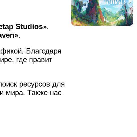
etap Studios»
.
aven»
.
афикой. Благодаря
ире, где правит
поиск ресурсов для
ки мира. Также нас