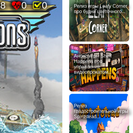
98
0
0
Релиз игры Leafy Corner
про будни цветочного...
Анонс игры Shelf
Happens про
управление
видеопрокатом...
Релиз
градостроительной игры
Spiritstead...