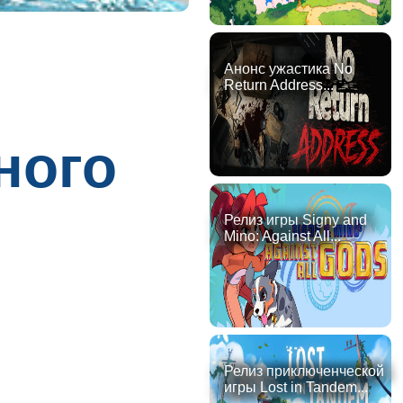
Анонс ужастика No
Return Address...
ного
Релиз игры Signy and
Mino: Against All...
Релиз приключенческой
игры Lost in Tandem...