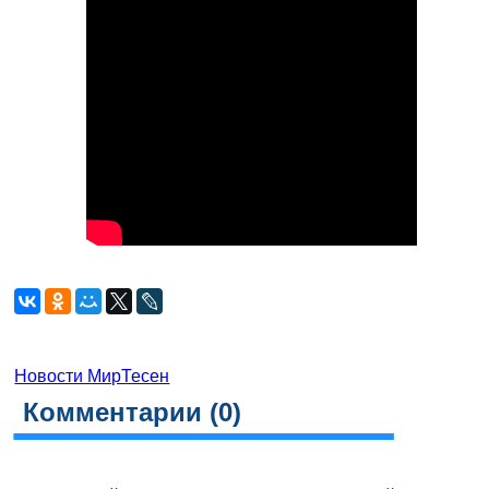
Новости МирТесен
Комментарии (
0
)