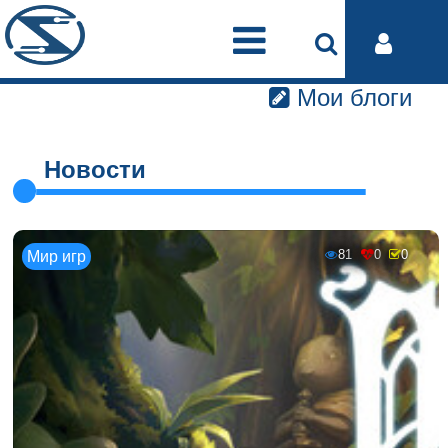
Мои блоги
Новости
81
0
0
Мир игр