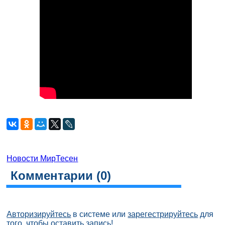
Новости МирТесен
Комментарии (
0
)
Авторизируйтесь
в системе или
зарегестрируйтесь
для
того, чтобы оставить запись!