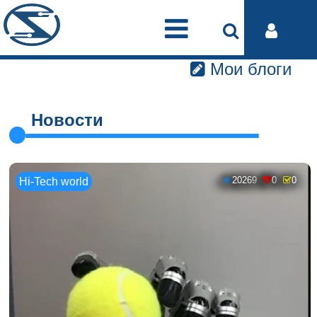
Мои блоги
Новости
20269
0
0
Hi-Tech world