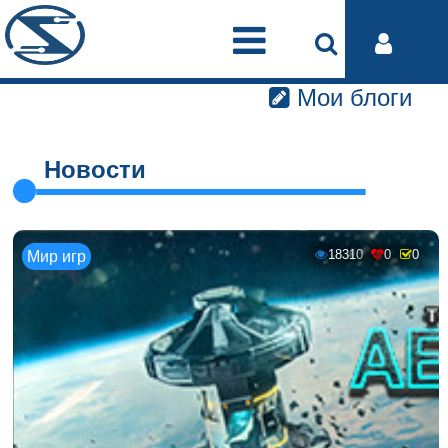
Мои блоги
Новости
18310
0
0
Мир игр