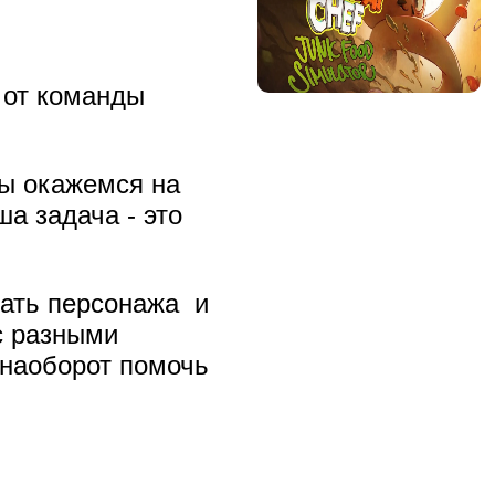
»
от команды
Мы окажемся на
а задача - это
шать персонажа и
с разными
 наоборот помочь