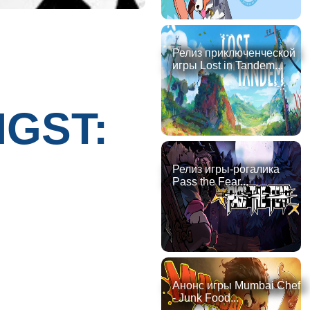
Релиз приключенческой
игры Lost in Tandem...
NGST:
Релиз игры-рогалика
Pass the Fear...
Анонс игры Mumbai Chef
- Junk Food...