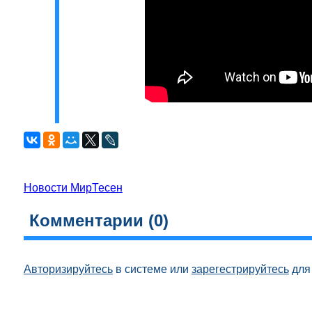
Новости МирТесен
Комментарии (
0
)
Авторизируйтесь
в системе или
зарегестрируйтесь
для 