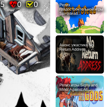
75
0
0
Релиз
градостроительной игры
Spiritstead...
Анонс ужастика No
Return Address...
Релиз игры Signy and
Mino: Against All...