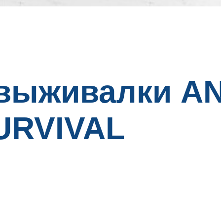
-выживалки A
URVIVAL