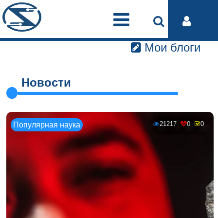
Мои блоги
Новости
21217
0
0
Популярная наука