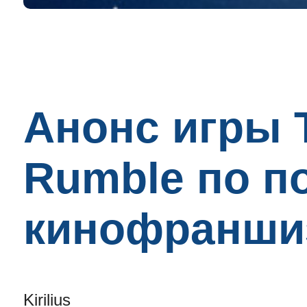
Анонс игры T
Rumble по п
кинофранши
Kirilius