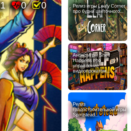
31
0
0
Релиз игры Leafy Corner
про будни цветочного...
Анонс игры Shelf
Happens про
управление
видеопрокатом...
Релиз
градостроительной игры
Spiritstead...