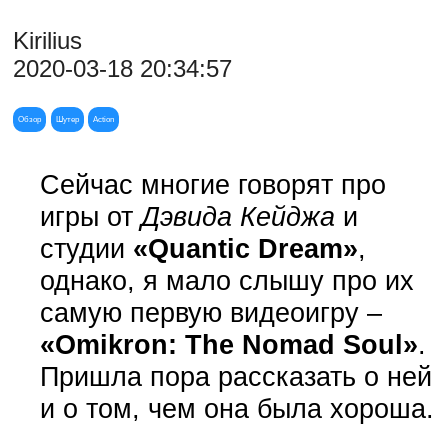
Kirilius
2020-03-18 20:34:57
Обзор
Шутер
Action
Сейчас многие говорят про
игры от
Дэвида Кейджа
и
студии
«Quantic Dream»
,
однако, я мало слышу про их
самую первую видеоигру –
«Omikron: The Nomad Soul»
.
Пришла пора рассказать о ней
и о том, чем она была хороша.