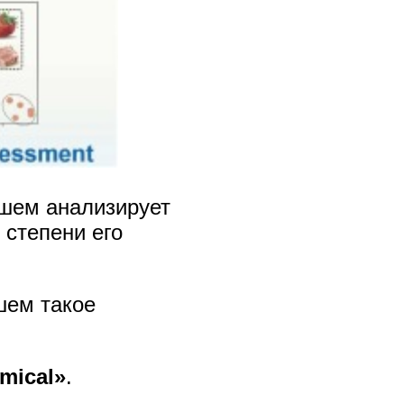
йшем анализирует
 степени его
шем такое
mical»
.