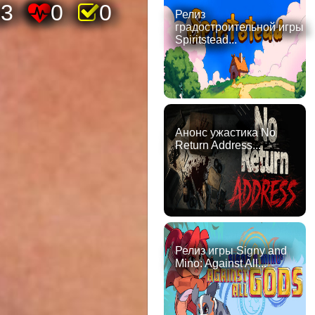
33
0
0
Релиз
градостроительной игры
Spiritstead...
Анонс ужастика No
Return Address...
Релиз игры Signy and
Mino: Against All...