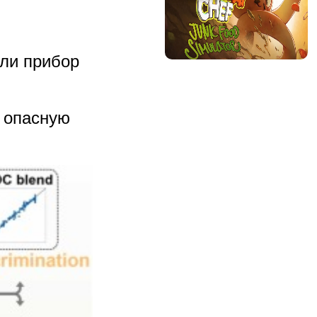
али прибор
ь опасную