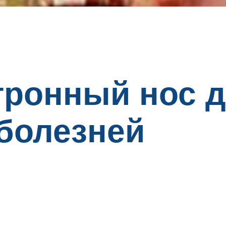
тронный нос 
болезней