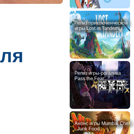
Релиз приключенческой
игры Lost in Tandem...
для
Релиз игры-рогалика
Pass the Fear...
Анонс игры Mumbai Chef
- Junk Food...