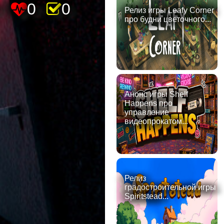
4
0
0
Релиз игры Leafy Corner
про будни цветочного...
Анонс игры Shelf
Happens про
управление
видеопрокатом...
Релиз
градостроительной игры
Spiritstead...