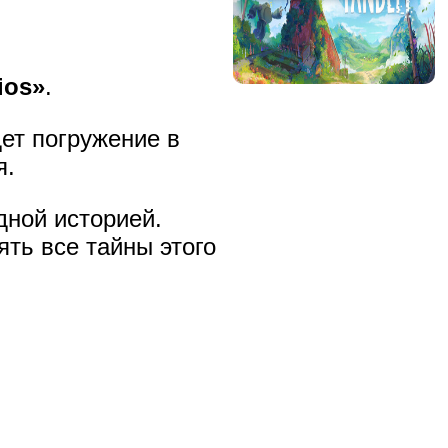
ios»
.
дет погружение в
я.
дной историей.
ть все тайны этого