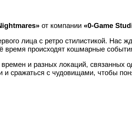
Nightmares»
от компании
«0-Game Stud
ервого лица с ретро стилистикой. Нас ж
сё время происходят кошмарные событи
времен и разных локаций, связанных о
 и сражаться с чудовищами, чтобы поня