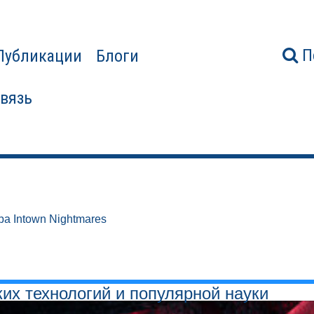
П
Публикации
Блоги
связь
ра Intown Nightmares
ких технологий и популярной науки