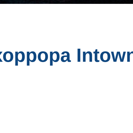
хоррора Intow