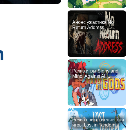
Анонс ужастика No
Return Address...
n
Релиз игры Signy and
Mino: Against All...
Релиз приключенческой
игры Lost in Tandem...