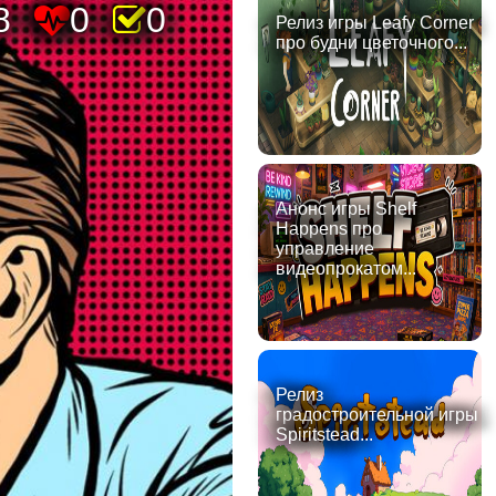
8
0
0
Релиз игры Leafy Corner
про будни цветочного...
Анонс игры Shelf
Happens про
управление
видеопрокатом...
Релиз
градостроительной игры
Spiritstead...