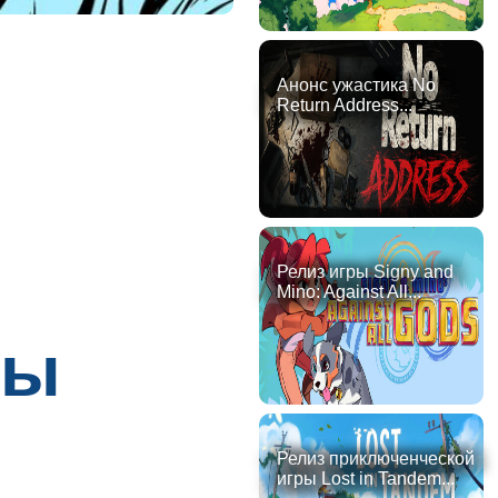
Анонс ужастика No
Return Address...
Релиз игры Signy and
Mino: Against All...
цы
Релиз приключенческой
игры Lost in Tandem...