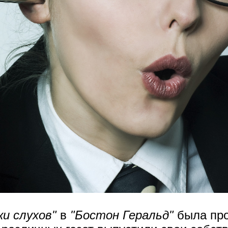
ки слухов"
в
"Бостон Геральд"
была про