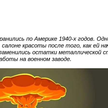
нились по Америке 1940-х годов. Одна
в салоне красоты после того, как ей н
спламенились остатки металлической 
работы на военном заводе.