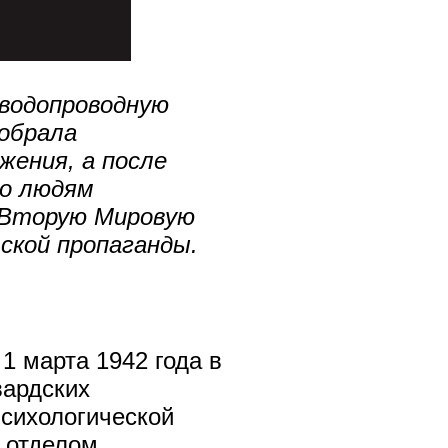
 водопроводную
добрала
жения, а после
ло людям
 Вторую Мировую
ской пропаганды.
1 марта 1942 года в
вардских
психологической
с отделом