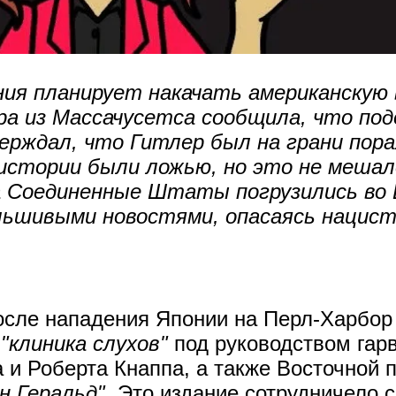
ния планирует накачать американскую
ра из Массачусетса сообщила, что по
рждал, что Гитлер был на грани пора
и истории были ложью, но это не меша
а Соединенные Штаты погрузились во
льшивыми новостями, опасаясь нацист
сле нападения Японии на Перл-Харбор 
я
"клиника слухов"
под руководством гар
и Роберта Кнаппа, а также Восточной 
н Геральд"
. Это издание сотрудничело 