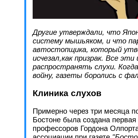
Другие утверждали, что Япо
систему мышьяком, и что па
автостопщика, который утве
исчезал,как призрак. Все эт
распространять слухи. Когд
войну, газеты боролись с фа
Клиника слухов
Примерно через три месяца по
Бостоне была создана перва
профессоров Гордона Олпорта 
ассоциации при газете
"Босто