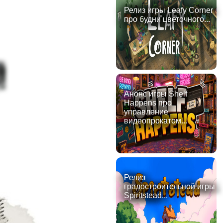
Релиз игры Leafy Corner
про будни цветочного...
!
Анонс игры Shelf
Happens про
управление
видеопрокатом...
Релиз
градостроительной игры
Spiritstead...