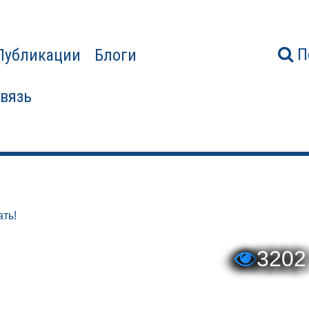
П
Публикации
Блоги
связь
ать!
3202