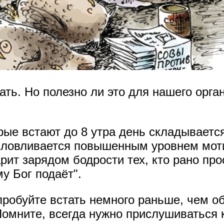
ть. Но полезно ли это для нашего орга
рые встают до 8 утра день складываетс
бусловливается повышенным уровнем мот
рит зарядом бодрости тех, кто рано про
му Бог подаёт".
робуйте встать немного раньше, чем об
Помните, всегда нужно прислушиваться 