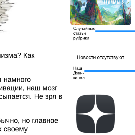
Случайные
статьи
рубрики
низма? Как
Новости отсутствуют
Наш
Дзен-
я намного
канал
ивации, наш мозг
сыпается. Не зря в
ычно, но главное
к своему