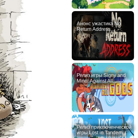
Анонс ужастика No
Return Address...
Релиз игры Signy and
Mino: Against All...
Релиз приключенческой
игры Lost in Tandem...