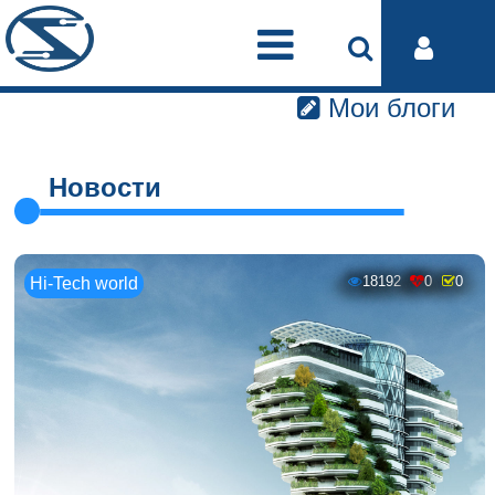
Мои блоги
Новости
18192
0
0
Hi-Tech world