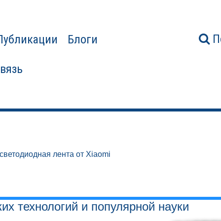
П
Публикации
Блоги
связь
ветодиодная лента от Xiaomi
ких технологий и популярной науки