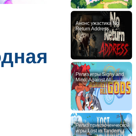
Анонс ужастика No
Return Address...
одная
Релиз игры Signy and
Mino: Against All...
Релиз приключенческой
игры Lost in Tandem...