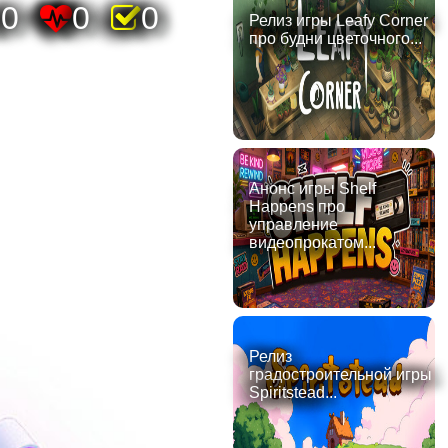
20
0
0
Релиз игры Leafy Corner
про будни цветочного...
Анонс игры Shelf
Happens про
управление
видеопрокатом...
Релиз
градостроительной игры
Spiritstead...