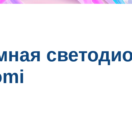
мная светоди
omi