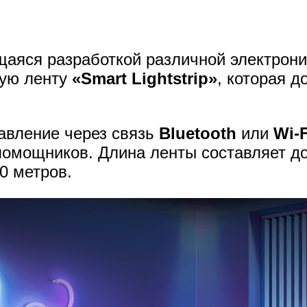
щаяся разработкой различной электрони
ную ленту
«Smart Lightstrip»
, которая д
авление через связь
Bluetooth
или
Wi-F
помощников. Длина ленты составляет до
0 метров.