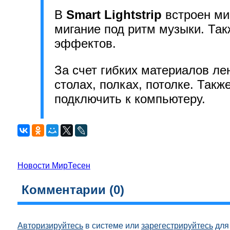
В
Smart Lightstrip
встроен ми
мигание под ритм музыки. Так
эффектов.
За счет гибких материалов ле
столах, полках, потолке. Так
подключить к компьютеру.
Новости МирТесен
Комментарии (
0
)
Авторизируйтесь
в системе или
зарегестрируйтесь
для 