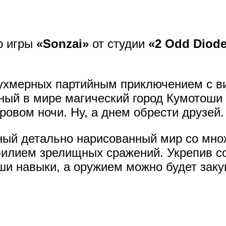
 игры
«Sonzai»
от студии
«2 Odd Diod
ухмерных партийным приключением с в
ный в мире магический город Кумотоши 
овом ночи. Ну, а днем обрести друзей.
ный детально нарисованный мир со мн
обилием зрелищных сражений. Укрепив с
и навыки, а оружием можно будет зак