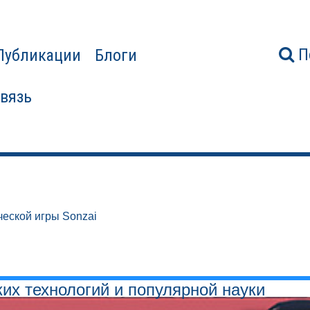
П
Публикации
Блоги
связь
еской игры Sonzai
ких технологий и популярной науки