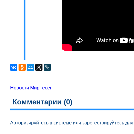
Новости МирТесен
Комментарии (
0
)
Авторизируйтесь
в системе или
зарегестрируйтесь
для 