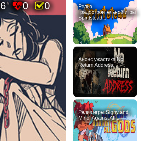
56
0
0
Релиз
градостроительной игры
Spiritstead...
Анонс ужастика No
Return Address...
Релиз игры Signy and
Mino: Against All...