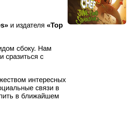
es»
и издателя
«Top
идом сбоку. Нам
и сразиться с
ожеством интересных
оциальные связи в
упить в ближайшем