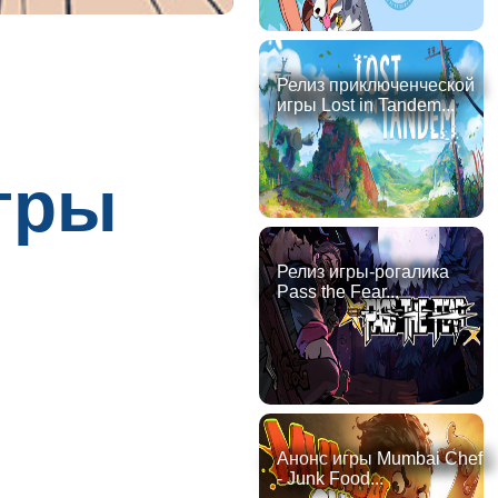
Релиз приключенческой
игры Lost in Tandem...
гры
Релиз игры-рогалика
Pass the Fear...
Анонс игры Mumbai Chef
- Junk Food...