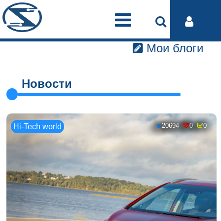
Мои блоги
Новости
20694
0
0
Hi-Tech world