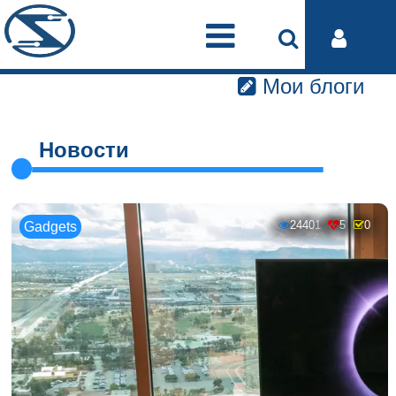
Мои блоги
Новости
24401
5
0
Gadgets