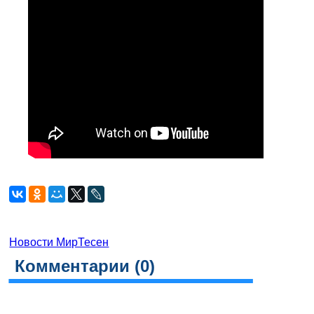
Новости МирТесен
Комментарии (
0
)