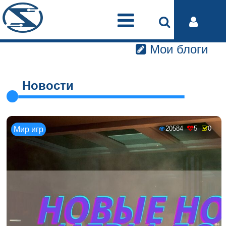
Мои блоги
Новости
20584
5
0
Мир игр