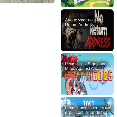
Анонс ужастика No
Return Address...
Релиз игры Signy and
Mino: Against All...
Релиз приключенческой
игры Lost in Tandem...