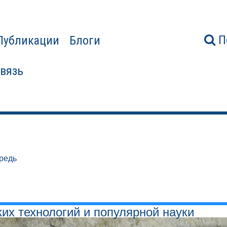
П
Публикации
Блоги
связь
редь
ких технологий и популярной науки