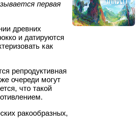
азывается первая
.
нии древних
рокко и датируются
ктеризовать как
тся репродуктивная
кже очереди могут
тся, что такой
ротивлением.
рских ракообразных,