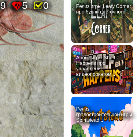
79
5
0
Релиз игры Leafy Corner
про будни цветочного...
Анонс игры Shelf
Happens про
управление
видеопрокатом...
Релиз
градостроительной игры
Spiritstead...