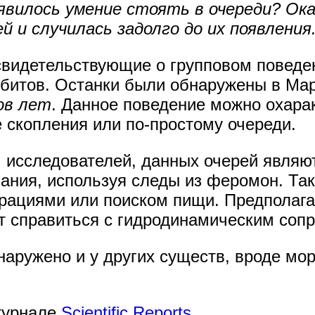
явилось умение стоять в очереди? Ок
й и случилась задолго до их появления
свидетельствующие о групповом поведе
обитов. Останки были обнаружены в Ма
ов лет
. Данное поведение можно охара
скопления или по-простому очереди.
 исследователей, данных очерей являю
вания, используя следы из феромон. Та
ациями или поиском пищи. Предполагае
т справиться с гидродинамическим соп
аружено и у других существ, вроде мо
журнале
Scientific Reports
.