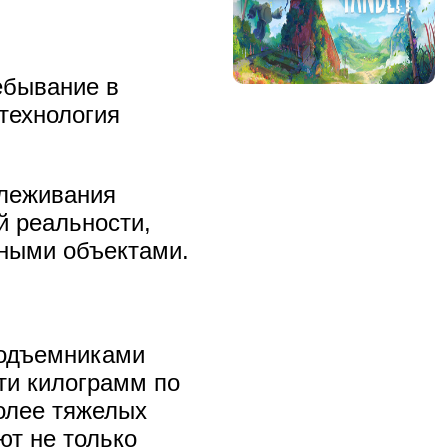
ебывание в
 технология
слеживания
й реальности,
ьными объектами.
подъемниками
ти килограмм по
олее тяжелых
ют не только