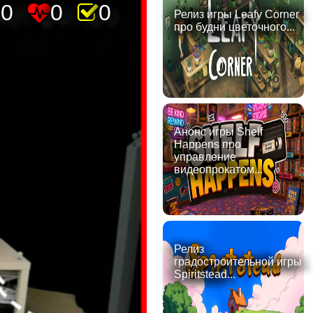
40
0
0
Релиз игры Leafy Corner
про будни цветочного...
Анонс игры Shelf
Happens про
управление
видеопрокатом...
Релиз
градостроительной игры
Spiritstead...