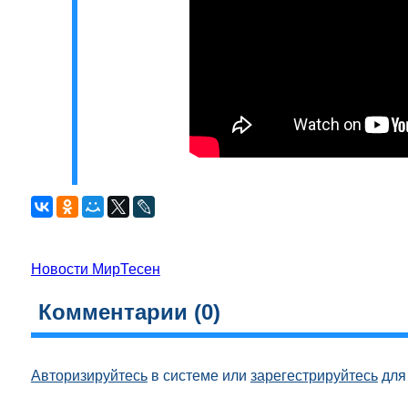
Новости МирТесен
Комментарии (
0
)
Авторизируйтесь
в системе или
зарегестрируйтесь
для 