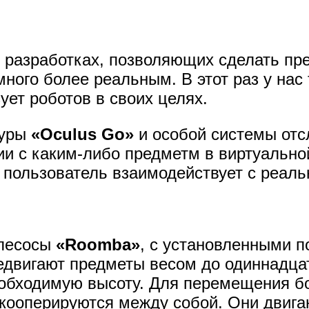
 разработках, позволяющих сделать пр
ного более реальным. В этот раз у нас
зует роботов в своих целях.
туры
«Oculus Go»
и особой системы от
ии с каким-либо предметм в виртуально
, пользователь взаимодействует с реал
ылесосы
«Roomba»
, с установленными 
редвигают предметы весом до одиннадца
еобходимую высоту. Для перемещения б
кооперируются между собой. Они двига