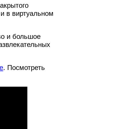
закрытого
ми в виртуальном
во и большое
развлекательных
е
. Посмотреть