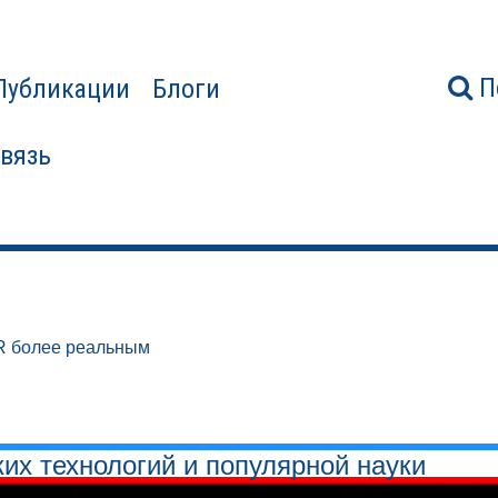
П
Публикации
Блоги
связь
R более реальным
ких технологий и популярной науки