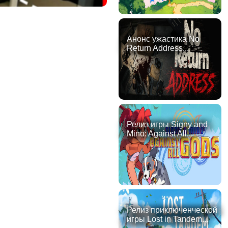
Анонс ужастика No
Return Address...
Релиз игры Signy and
Mino: Against All...
Релиз приключенческой
игры Lost in Tandem...