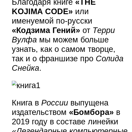
Благодаря книге
«THE
KOJIMA CODE»
или
именуемой по-русски
«Кодзима Гений»
от
Терри
Вулфа
мы можем больше
узнать, как о самом творце,
так и о франшизе про
Солида
Снейка
.
Книга в
России
выпущена
издательством
«Бомбора»
в
2019 году в составе линейки
«Легендарные компьютерные