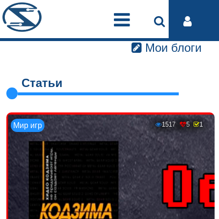
Мои блоги
Статьи
1517
5
1
Мир игр