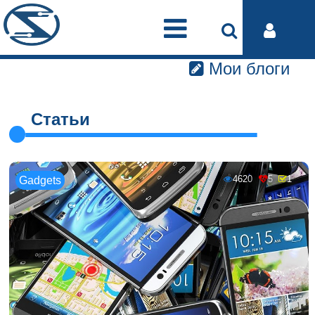
Мои блоги
Статьи
4620
5
1
Gadgets