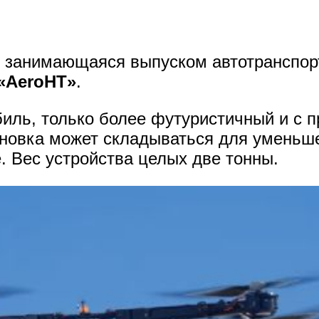
, занимающаяся выпуском автотранспор
«AeroHT»
.
иль, только более футуристичный и с п
ановка может складываться для уменьш
е. Вес устройства целых две тонны.