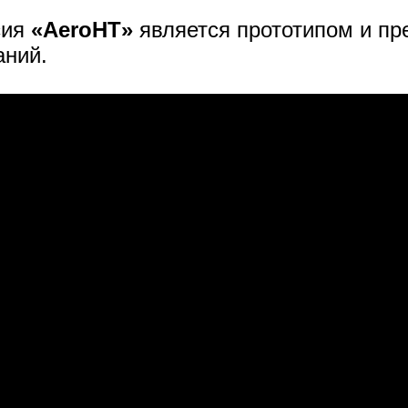
сия
«AeroHT»
является прототипом и пр
аний.