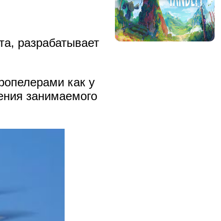
та, разрабатывает
ропелерами как у
ения занимаемого