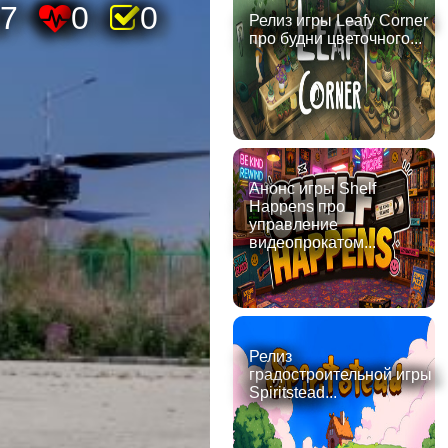
7
0
0
Релиз игры Leafy Corner
про будни цветочного...
Анонс игры Shelf
Happens про
управление
видеопрокатом...
Релиз
градостроительной игры
Spiritstead...