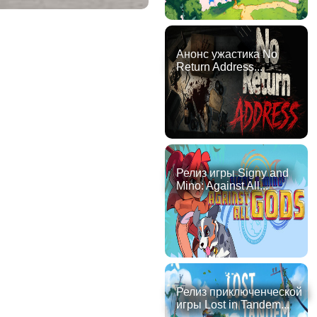
Анонс ужастика No
Return Address...
Релиз игры Signy and
Mino: Against All...
Релиз приключенческой
игры Lost in Tandem...