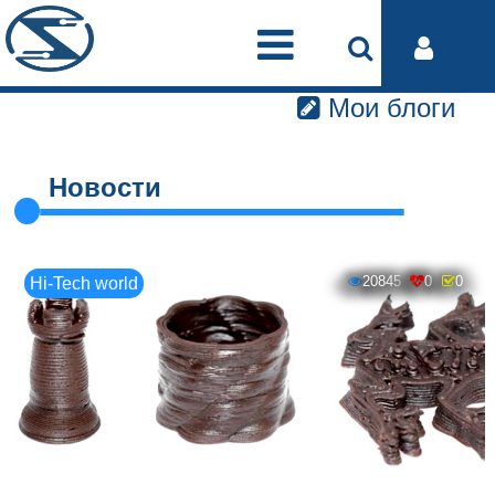
Мои блоги
Новости
20845
0
0
Hi-Tech world