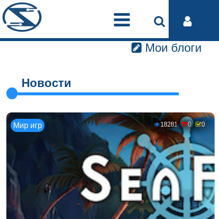
Мои блоги
Новости
18281
0
0
Мир игр