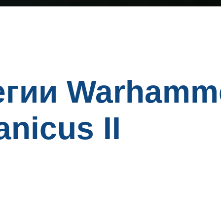
егии Warhamm
nicus II