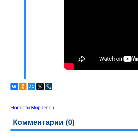
Новости МирТесен
Комментарии (
0
)