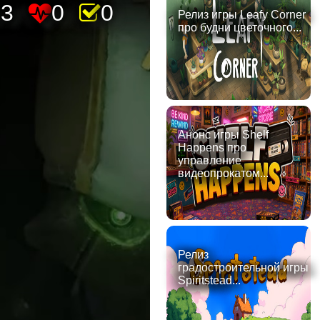
63
0
0
Релиз игры Leafy Corner
про будни цветочного...
Анонс игры Shelf
Happens про
управление
видеопрокатом...
Релиз
градостроительной игры
Spiritstead...