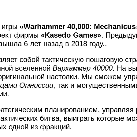
и игры
«Warhammer 40,000: Mechanicus
оект фирмы
«Kasedo Games»
. Предыду
вышла 6 лет назад в 2018 году..
авляет собой тактическую пошаговую стр
нной вселенной
Вархаммер 40000
. На в
оригинальной настолки. Мы сможем упр
цами Омниссии
, так и могущественны
ии.
ратегическим планированием, управляя 
актических битва, выиграть которые мо
ых одной из фракций.