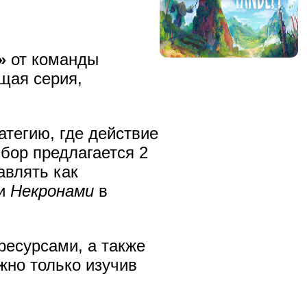
»
от команды
щая серия,
атегию, где действие
ыбор предлагается 2
авлять как
ми
Некронами
в
ресурсами, а также
жно только изучив