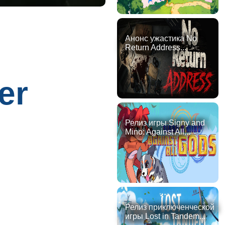
Анонс ужастика No
Return Address...
er
Релиз игры Signy and
Mino: Against All...
Релиз приключенческой
игры Lost in Tandem...