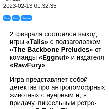
2023-02-13 01:32:35
Ретро
Релиз
Животные
2 февраля состоялся выход
игры
«Tails»
с подзаголовком
«The Backbone Preludes»
от
команды
«Eggnut»
и издателя
«RawFury»
.
Игра представляет собой
детектив про антропомофрных
животных с нуарным и, в
придачу, пиксельным ретро-