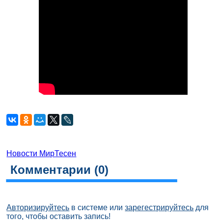
Новости МирТесен
Комментарии (
0
)
Авторизируйтесь
в системе или
зарегестрируйтесь
для
того, чтобы оставить запись!