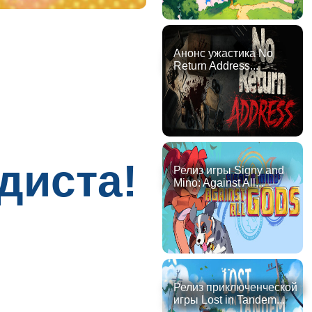
Анонс ужастика No
Return Address...
диста!
Релиз игры Signy and
Mino: Against All...
Релиз приключенческой
игры Lost in Tandem...