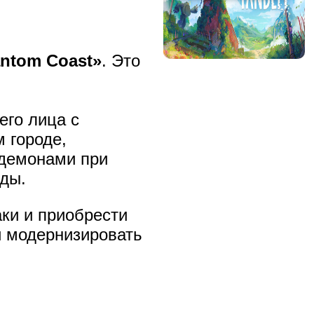
ntom Coast»
. Это
его лица с
 городе,
 демонами при
зды.
ки и приобрести
и модернизировать