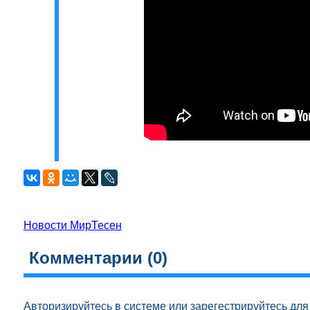
Новости МирТесен
Комментарии (
0
)
Авторизируйтесь
в системе или
зарегестрируйтесь
для 