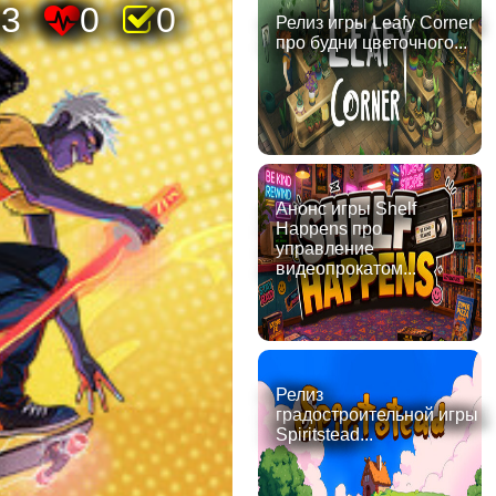
83
0
0
Релиз игры Leafy Corner
про будни цветочного...
Анонс игры Shelf
Happens про
управление
видеопрокатом...
Релиз
градостроительной игры
Spiritstead...