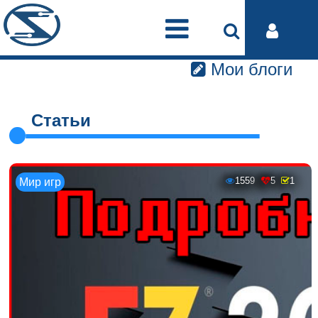
Мои блоги
Статьи
1559
5
1
Мир игр