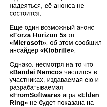
надеяться, её анонса не
состоится.
Еще один возможный анонс –
«Forza Horizon 5»
от
«Microsoft»
, об этом сообщил
инсайдер
«Klobrille»
.
Однако, несмотря на то что
«Bandai Namco»
числится в
участниках, издаваемая ею и
разрабатываемая
«FromSoftware»
игра
«Elden
Ring»
не будет показана на