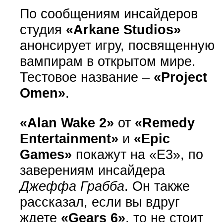
По сообщениям инсайдеров
студия
«Arkane Studios»
анонсирует игру, посвященную
вампирам в открытом мире.
Тестовое название –
«Project
Omen»
.
«Alan Wake 2»
от
«Remedy
Entertainment»
и
«Epic
Games»
покажут на «E3», по
заверениям инсайдера
Джеффа Грабба
. Он также
рассказал, если вы вдруг
ждете
«Gears 6»
, то не стоит