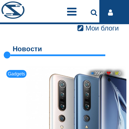
Мои блоги
Новости
20646
4
0
Gadgets