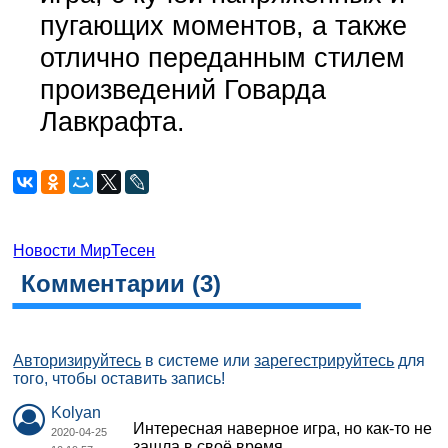
пугающих моментов, а также
отлично переданным стилем
произведений Говарда
Лавкрафта.
Новости МирТесен
Комментарии (
3
)
Авторизируйтесь
в системе или
зарегестрируйтесь
для
того, чтобы оставить запись!
Kolyan
Интересная наверное игра, но как-то не
2020-04-25
зашла в своё время.