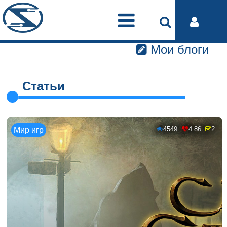
Мои блоги
Статьи
4549
4.86
2
Мир игр