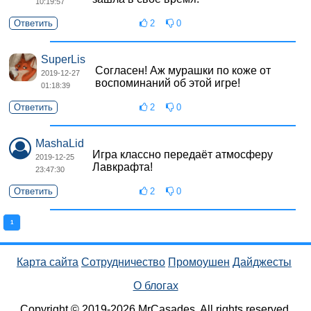
10:19:57
Ответить
2
0
SuperLis
Согласен! Аж мурашки по коже от
2019-12-27
воспоминаний об этой игре!
01:18:39
Ответить
2
0
MashaLid
Игра классно передаёт атмосферу
2019-12-25
Лавкрафта!
23:47:30
Ответить
2
0
1
Карта сайта
Сотрудничество
Промоушен
Дайджесты
О блогах
Copyright © 2019-2026 MrCasades. All rights reserved.