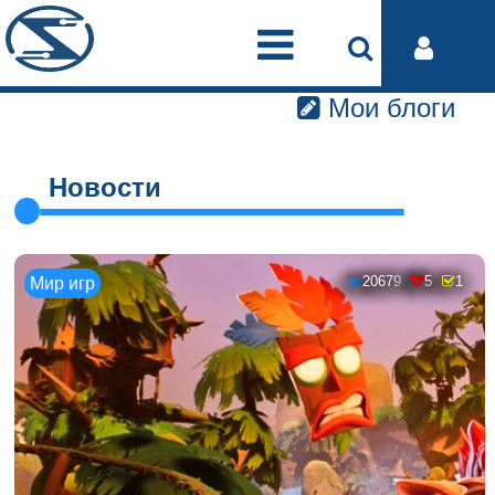
Мои блоги
Новости
20679
5
1
Мир игр