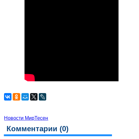
Новости МирТесен
Комментарии (
0
)