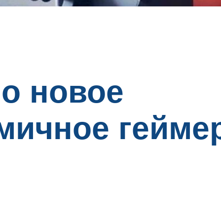
о новое
мичное гейме