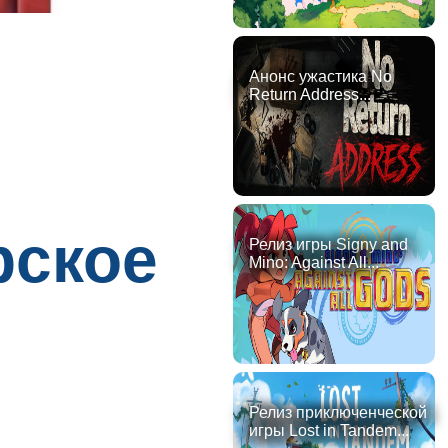
Анонс ужастика No
Return Address...
рское
Релиз игры Signy and
Mino: Against All...
Релиз приключенческой
игры Lost in Tandem...