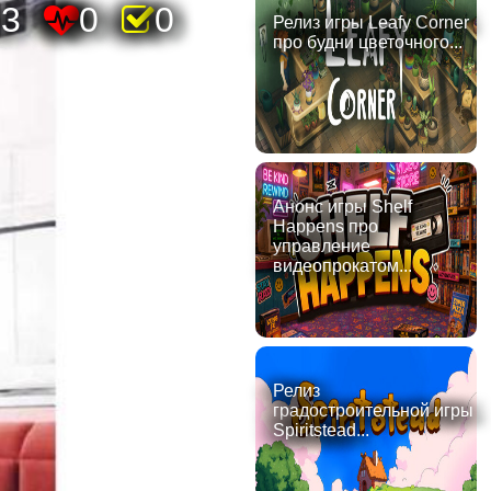
73
0
0
Релиз игры Leafy Corner
про будни цветочного...
Анонс игры Shelf
Happens про
управление
видеопрокатом...
Релиз
градостроительной игры
Spiritstead...