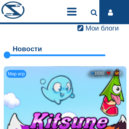
Мои блоги
Новости
18266
0
0
Мир игр