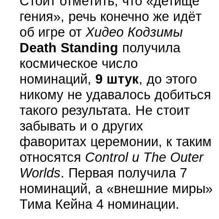
Стоит отметить, что «детище
гения», речь конечно же идёт
об игре от
Хидео Кодзимы
Death Standing
получила
космическое число
номинаций,
9 штук
, до этого
никому не удавалось добиться
такого результата. Не стоит
забывать и о других
фаворитах церемонии, к таким
относятся
Control и The Outer
Worlds
. Первая получила 7
номинаций, а «внешние миры»
Тима Кейна 4 номинации.