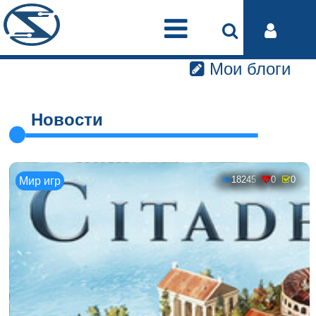
Мои блоги
Новости
18245
0
0
Мир игр