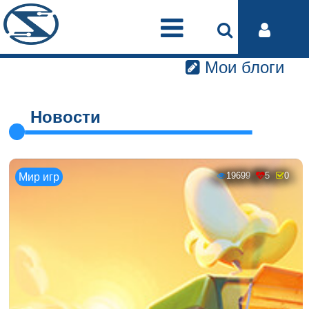
Мои блоги
Новости
19699
5
0
Мир игр