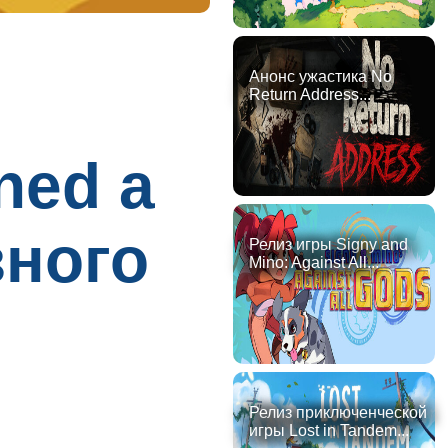
Анонс ужастика No
Return Address...
ned a
зного
Релиз игры Signy and
Mino: Against All...
Релиз приключенческой
игры Lost in Tandem...