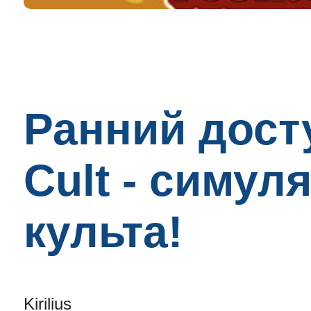
Ранний досту
Cult - симул
культа!
Kirilius