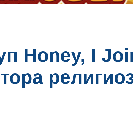
п Honey, I Joi
ятора религио