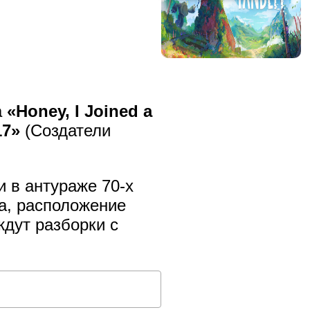
а
«Honey, I Joined a
17»
(Создатели
и в антураже 70-х
ла, расположение
ждут разборки с