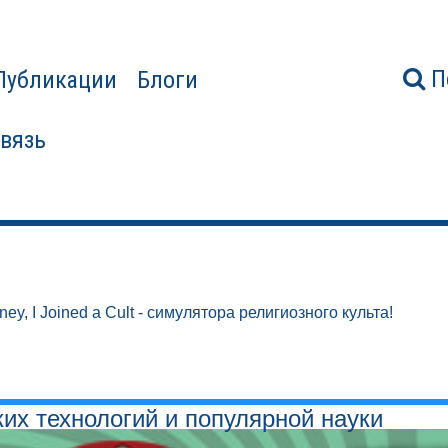
П
Публикации
Блоги
связь
ey, I Joined a Cult - симулятора религиозного культа!
ких технологий и популярной науки