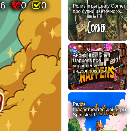
76
0
0
Релиз игры Leafy Corner
про будни цветочного...
Анонс игры Shelf
Happens про
управление
видеопрокатом...
Релиз
градостроительной игры
Spiritstead...